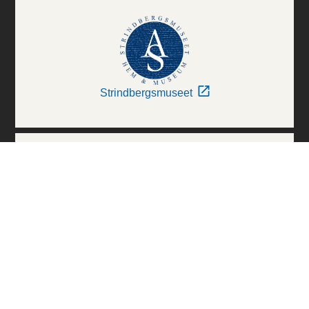
Strindbergsmuseet
Thielska Galleriet