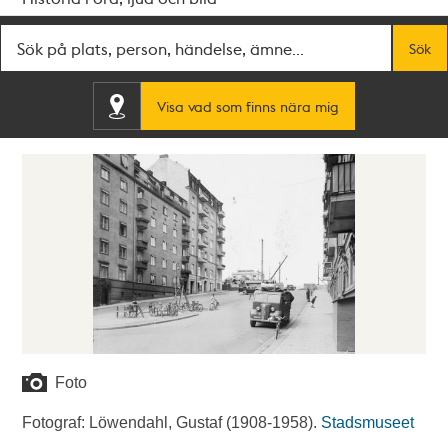
Fritextsök
Sök
Visa vad som finns nära mig
Foto
Fotograf: Löwendahl, Gustaf (1908-1958).
Stadsmuseet