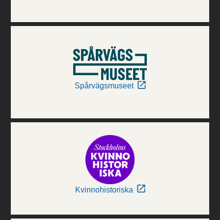
Spårvägsmuseet
Kvinnohistoriska