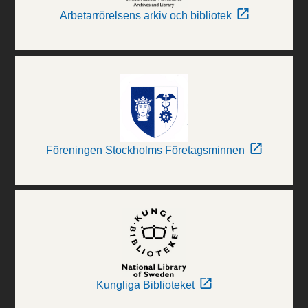
Arbetarrörelsens arkiv och bibliotek
Föreningen Stockholms Företagsminnen
Kungliga Biblioteket