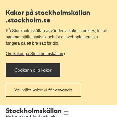
Kakor på stockholmskallan
.stockholm.se
På Stockholmskällan använder vi kakor, cookies, för att
sammanställa statistik och för att webbplatsen ska
fungera på ett bra sätt för dig.
Om kakor på Stockholmskällan
Godkänn alla kakor
Välj vilka kakor vi får använda
Till
Till
Stockholmskällan
navigationen
huvudinnehållet
Historia i ord, ljud och bild