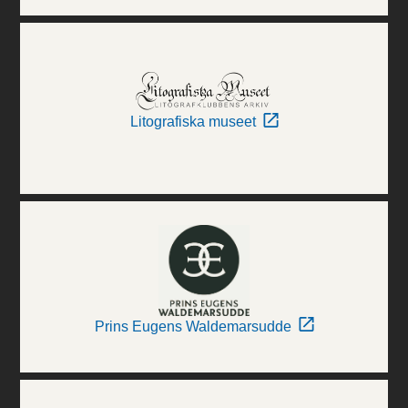
Litografiska museet
Prins Eugens Waldemarsudde