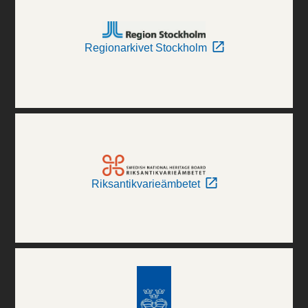
Regionarkivet Stockholm
Riksantikvarieämbetet