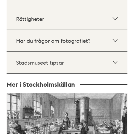
Rättigheter
Har du frågor om fotografiet?
Stadsmuseet tipsar
Mer i Stockholmskällan
Relaterade
poster
och
teman