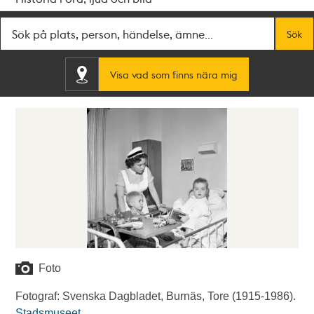
Fritextsök
Sök
Visa vad som finns nära mig
Foto
Fotograf: Svenska Dagbladet, Burnäs, Tore (1915-1986).
Stadsmuseet