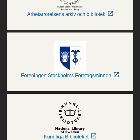
Arbetarrörelsens arkiv och bibliotek
Föreningen Stockholms Företagsminnen
Kungliga Biblioteket