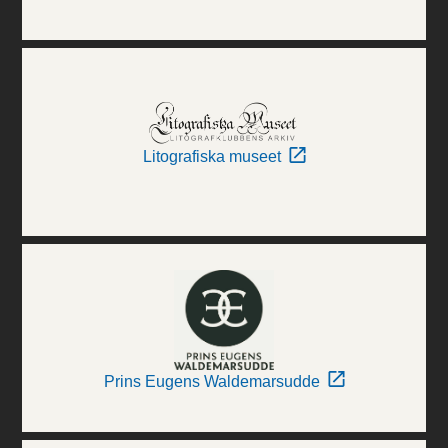
Litografiska museet
Prins Eugens Waldemarsudde