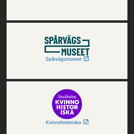
Spårvägsmuseet
Kvinnohistoriska