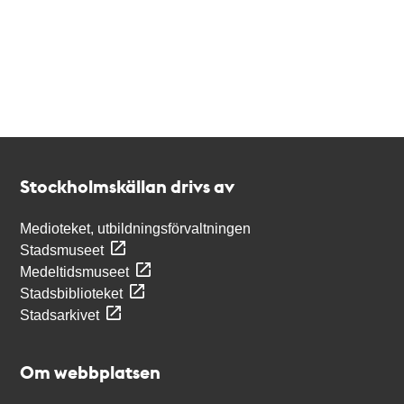
Kontakt
Stockholmskällan
Stockholmskällan drivs av
Medioteket, utbildningsförvaltningen
Stadsmuseet
Medeltidsmuseet
Stadsbiblioteket
Stadsarkivet
Om webbplatsen