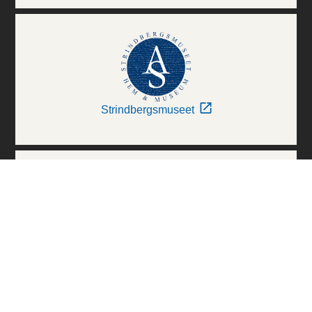
Strindbergsmuseet
Thielska Galleriet