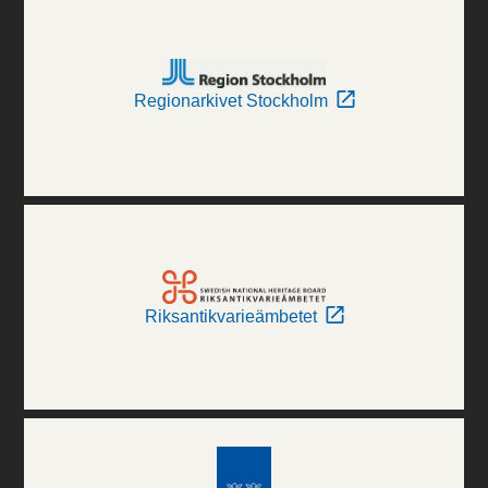
Regionarkivet Stockholm
Riksantikvarieämbetet