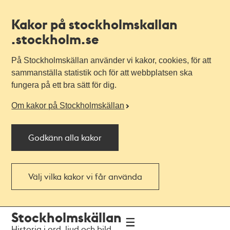
Kakor på stockholmskallan
.stockholm.se
På Stockholmskällan använder vi kakor, cookies, för att
sammanställa statistik och för att webbplatsen ska
fungera på ett bra sätt för dig.
Om kakor på Stockholmskällan
Godkänn alla kakor
Välj vilka kakor vi får använda
Till
Till
Stockholmskällan
navigationen
huvudinnehållet
Historia i ord, ljud och bild