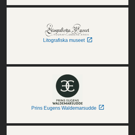
Litografiska museet
Prins Eugens Waldemarsudde