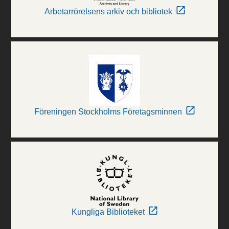
Arbetarrörelsens arkiv och bibliotek
Föreningen Stockholms Företagsminnen
Kungliga Biblioteket