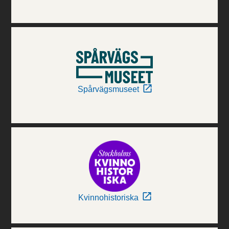
Spårvägsmuseet
Kvinnohistoriska