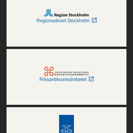
Regionarkivet Stockholm
Riksantikvarieämbetet