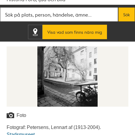
Fritextsök
Sök
Visa vad som finns nära mig
Foto
Fotograf: Petersens, Lennart af (1913-2004).
Stadsmuseet