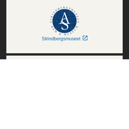
Strindbergsmuseet
Thielska Galleriet