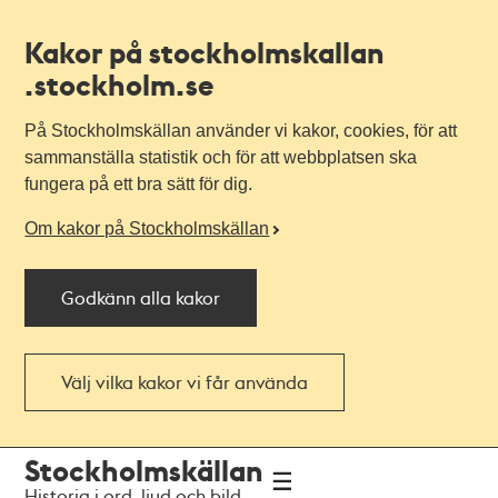
Kakor på stockholmskallan
.stockholm.se
På Stockholmskällan använder vi kakor, cookies, för att
sammanställa statistik och för att webbplatsen ska
fungera på ett bra sätt för dig.
Om kakor på Stockholmskällan
Godkänn alla kakor
Välj vilka kakor vi får använda
Till
Till
Stockholmskällan
navigationen
huvudinnehållet
Historia i ord, ljud och bild