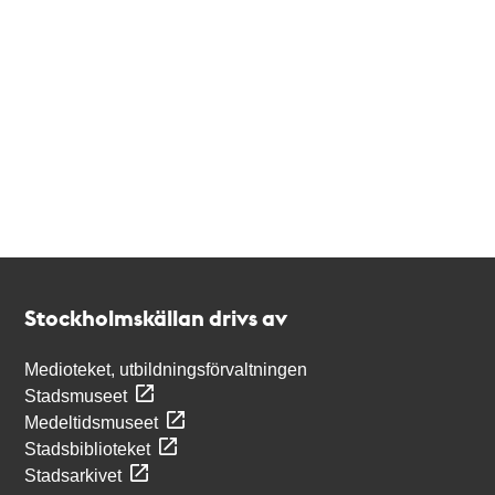
Kontakt
Stockholmskällan
Stockholmskällan drivs av
Medioteket, utbildningsförvaltningen
Stadsmuseet
Medeltidsmuseet
Stadsbiblioteket
Stadsarkivet