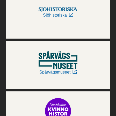
Sjöhistoriska
Spårvägsmuseet