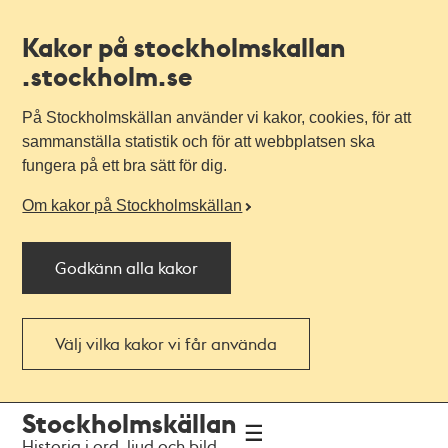
Kakor på stockholmskallan
.stockholm.se
På Stockholmskällan använder vi kakor, cookies, för att
sammanställa statistik och för att webbplatsen ska
fungera på ett bra sätt för dig.
Om kakor på Stockholmskällan
Godkänn alla kakor
Välj vilka kakor vi får använda
Till
Till
Stockholmskällan
navigationen
huvudinnehållet
Historia i ord, ljud och bild