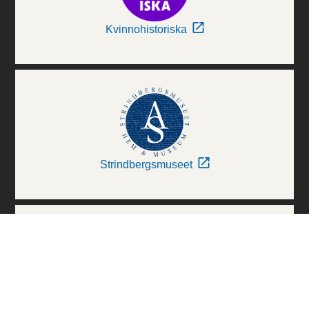
Kvinnohistoriska
Strindbergsmuseet
Thielska Galleriet