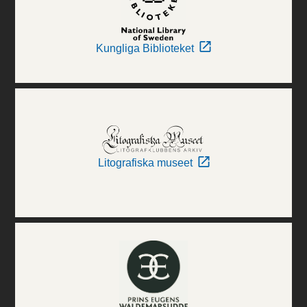
Kungliga Biblioteket
Litografiska museet