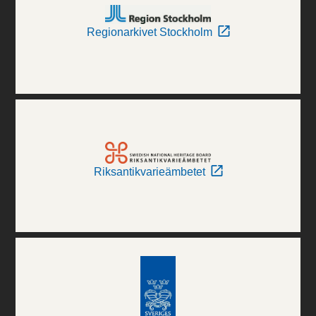
Regionarkivet Stockholm
Riksantikvarieämbetet