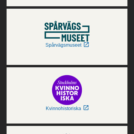
Spårvägsmuseet
Kvinnohistoriska