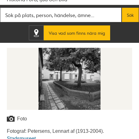
Fritextsök
Sök
Visa vad som finns nära mig
Foto
Fotograf: Petersens, Lennart af (1913-2004).
Stadsmuseet