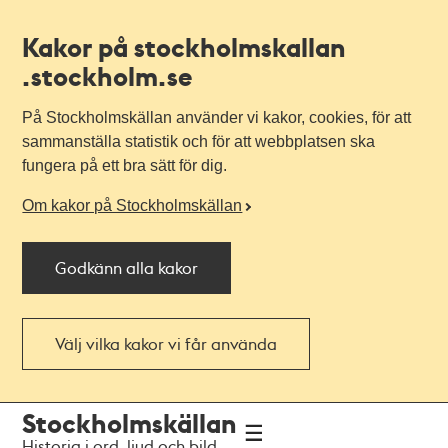
Kakor på stockholmskallan
.stockholm.se
På Stockholmskällan använder vi kakor, cookies, för att
sammanställa statistik och för att webbplatsen ska
fungera på ett bra sätt för dig.
Om kakor på Stockholmskällan
Godkänn alla kakor
Välj vilka kakor vi får använda
Till
Till
Stockholmskällan
navigationen
huvudinnehållet
Historia i ord, ljud och bild