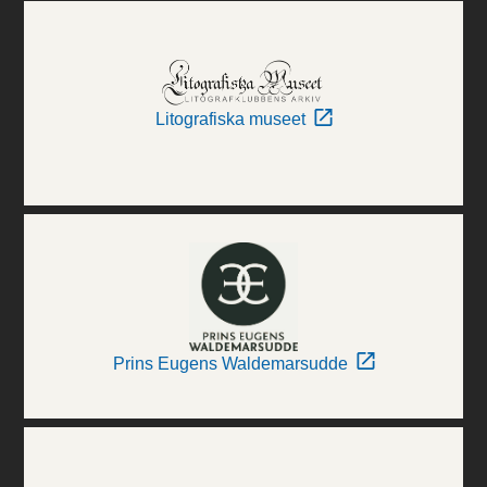
Litografiska museet
Prins Eugens Waldemarsudde