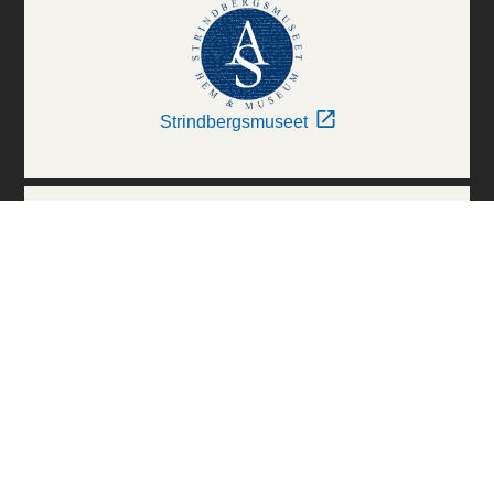
Strindbergsmuseet
Thielska Galleriet