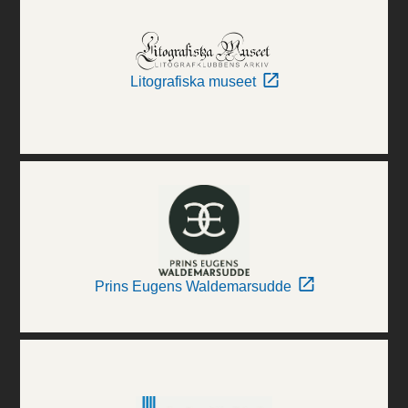
Litografiska museet
Prins Eugens Waldemarsudde