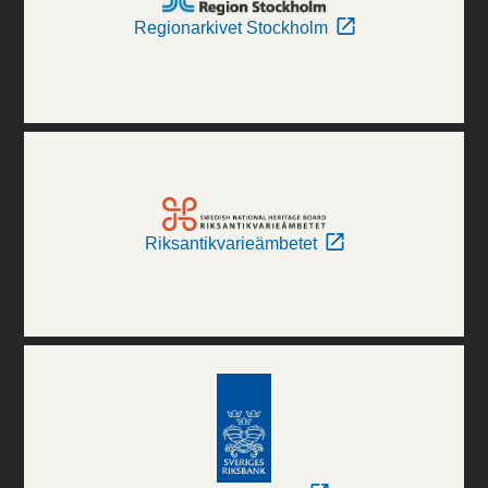
Regionarkivet Stockholm
Riksantikvarieämbetet