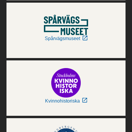
Spårvägsmuseet
Kvinnohistoriska