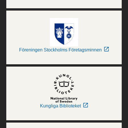
Föreningen Stockholms Företagsminnen
Kungliga Biblioteket