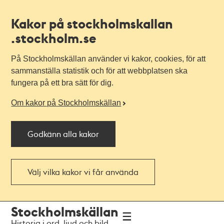
Kakor på stockholmskallan
.stockholm.se
På Stockholmskällan använder vi kakor, cookies, för att
sammanställa statistik och för att webbplatsen ska
fungera på ett bra sätt för dig.
Om kakor på Stockholmskällan
Godkänn alla kakor
Välj vilka kakor vi får använda
Till
Till
Stockholmskällan
navigationen
huvudinnehållet
Historia i ord, ljud och bild