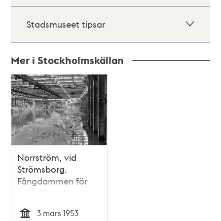
Stadsmuseet tipsar
Mer i Stockholmskällan
Relaterade
poster
och
teman
Norrström, vid
Strömsborg.
Fångdammen för
tunnelbanebygget
länspumpas
3 mars 1953