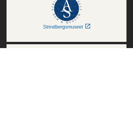
Strindbergsmuseet
Thielska Galleriet