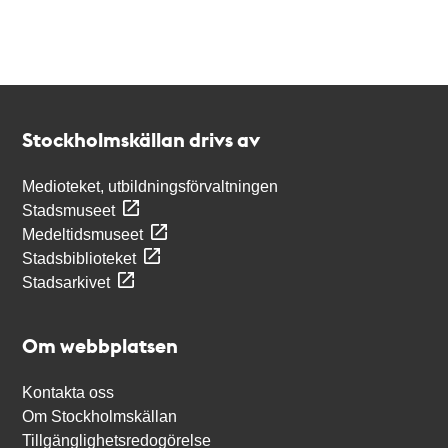
Kontakt
Stockholmskällan
Stockholmskällan drivs av
Medioteket, utbildningsförvaltningen
Stadsmuseet
Medeltidsmuseet
Stadsbiblioteket
Stadsarkivet
Om webbplatsen
Kontakta oss
Om Stockholmskällan
Tillgänglighetsredogörelse