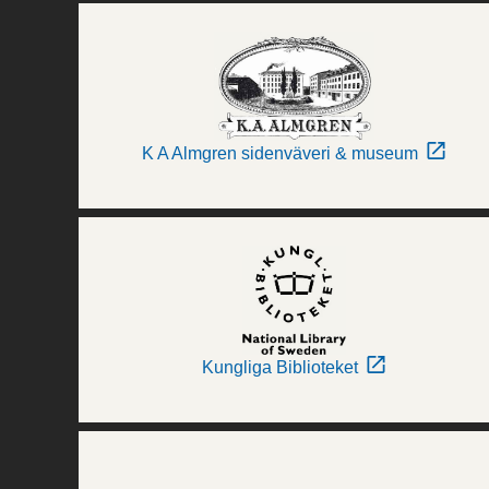
K A Almgren sidenväveri & museum
Kungliga Biblioteket