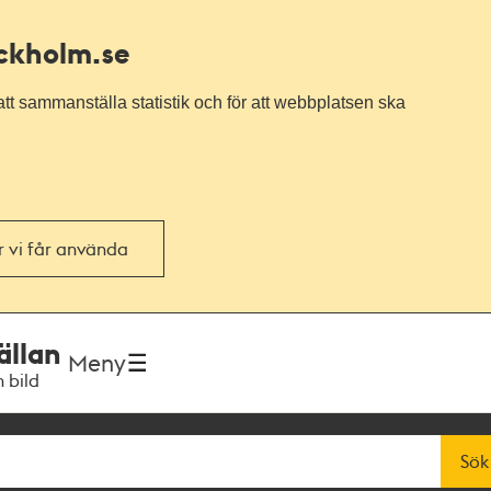
ockholm.se
tt sammanställa statistik och för att webbplatsen ska
or vi får använda
ällan
Meny
h bild
Sök