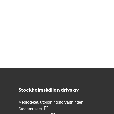
Kontakt
Stockholmskällan
Stockholmskällan drivs av
Medioteket, utbildningsförvaltningen
Stadsmuseet