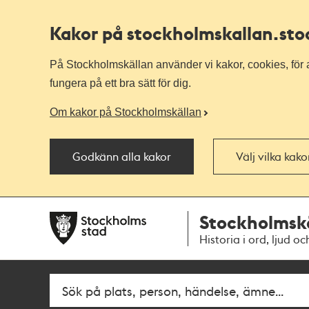
Kakor på stockholmskallan
.st
På Stockholmskällan använder vi kakor, cookies, för a
fungera på ett bra sätt för dig.
Om kakor på Stockholmskällan
Godkänn alla kakor
Välj vilka kak
Till
Till
Stockholmsk
navigationen
huvudinnehållet
Historia i ord, ljud oc
Fritextsök