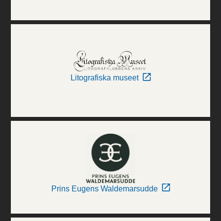
Litografiska museet
Prins Eugens Waldemarsudde