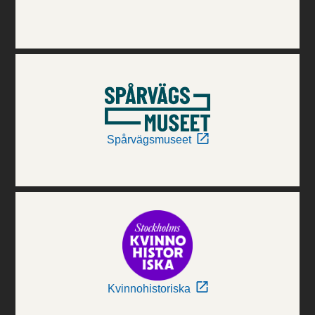
Spårvägsmuseet
Kvinnohistoriska