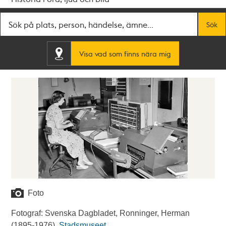
Fritextsök
Sök
Visa vad som finns nära mig
Foto
Fotograf: Svenska Dagbladet, Ronninger, Herman
(1895-1976).
Stadsmuseet