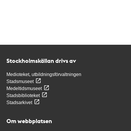
Kontakt
Stockholmskällan
Stockholmskällan drivs av
Medioteket, utbildningsförvaltningen
Stadsmuseet
Medeltidsmuseet
Stadsbiblioteket
Stadsarkivet
Om webbplatsen