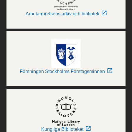
Arbetarrörelsens arkiv och bibliotek
Föreningen Stockholms Företagsminnen
Kungliga Biblioteket