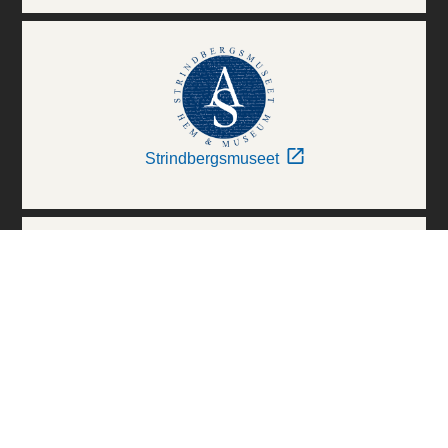
Strindbergsmuseet
Thielska Galleriet