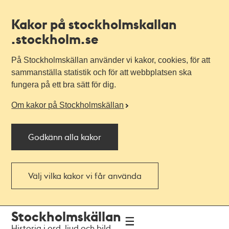
Kakor på stockholmskallan
.stockholm.se
På Stockholmskällan använder vi kakor, cookies, för att
sammanställa statistik och för att webbplatsen ska
fungera på ett bra sätt för dig.
Om kakor på Stockholmskällan
Godkänn alla kakor
Välj vilka kakor vi får använda
Till
Till
Stockholmskällan
navigationen
huvudinnehållet
Historia i ord, ljud och bild