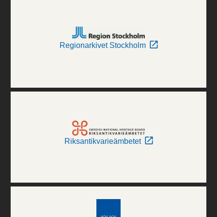
Regionarkivet Stockholm
Riksantikvarieämbetet