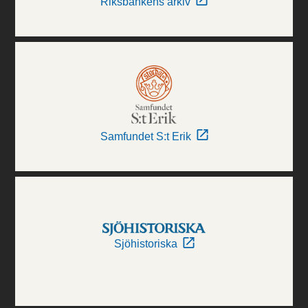
Riksbankens arkiv
Samfundet S:t Erik
Sjöhistoriska