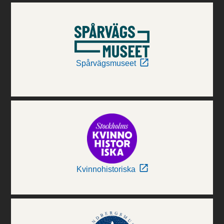
Spårvägsmuseet
Kvinnohistoriska