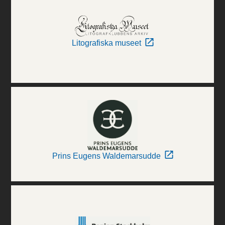
Litografiska museet
Prins Eugens Waldemarsudde