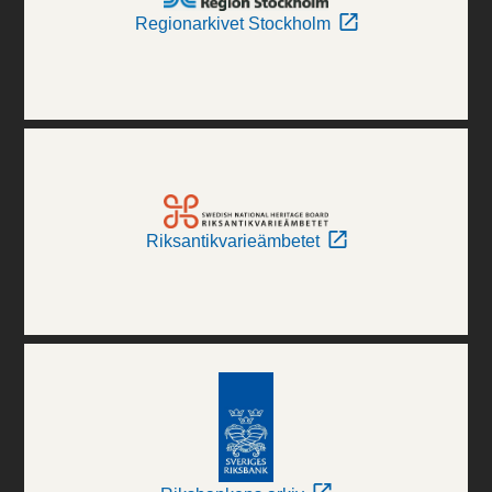
Regionarkivet Stockholm
Riksantikvarieämbetet