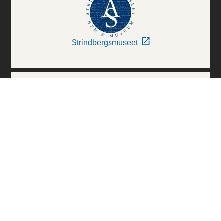
Strindbergsmuseet
Thielska Galleriet