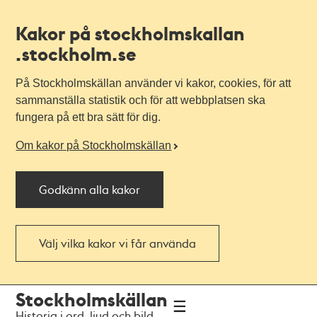
Kakor på stockholmskallan
.stockholm.se
På Stockholmskällan använder vi kakor, cookies, för att
sammanställa statistik och för att webbplatsen ska
fungera på ett bra sätt för dig.
Om kakor på Stockholmskällan
Godkänn alla kakor
Välj vilka kakor vi får använda
Till
Till
Stockholmskällan
navigationen
huvudinnehållet
Historia i ord, ljud och bild