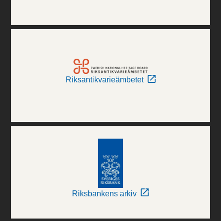
Riksantikvarieämbetet
Riksbankens arkiv