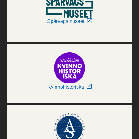
Spårvägsmuseet
Kvinnohistoriska