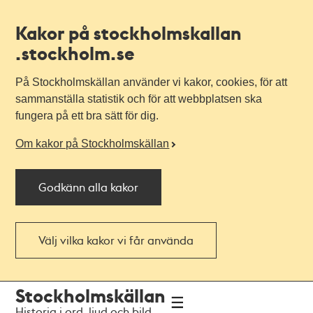
Kakor på stockholmskallan
.stockholm.se
På Stockholmskällan använder vi kakor, cookies, för att
sammanställa statistik och för att webbplatsen ska
fungera på ett bra sätt för dig.
Om kakor på Stockholmskällan
Godkänn alla kakor
Välj vilka kakor vi får använda
Till
Till
Stockholmskällan
navigationen
huvudinnehållet
Historia i ord, ljud och bild