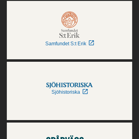
Samfundet S:t Erik
Sjöhistoriska