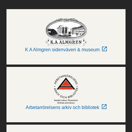
K A Almgren sidenväveri & museum
Arbetarrörelsens arkiv och bibliotek