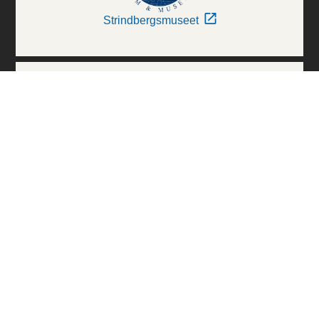
Strindbergsmuseet
Thielska Galleriet
Världskulturmuseerna