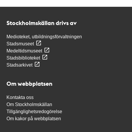
Kontakt
Stockholmskällan
Stockholmskällan drivs av
Medioteket, utbildningsförvaltningen
Stadsmuseet
Medeltidsmuseet
Stadsbiblioteket
Stadsarkivet
Om webbplatsen
Kontakta oss
Om Stockholmskällan
Tillgänglighetsredogörelse
Om kakor på webbplatsen