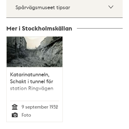
Spårvägsmuseet tipsar
Mer i Stockholmskällan
Relaterade
poster
och
teman
Katarinatunneln,
Schakt i tunnel för
station Ringvägen
9 september 1932
Tid
Foto
Typ