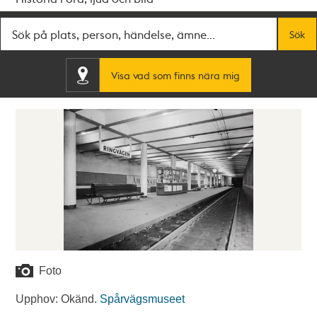
Fritextsök
Sök
Visa vad som finns nära mig
Foto
Upphov: Okänd.
Spårvägsmuseet