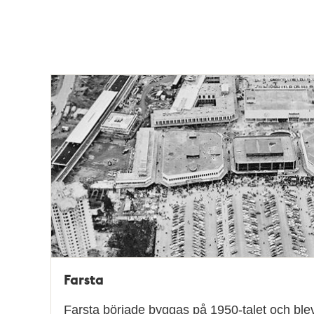
poster
och
teman
Farsta
Farsta började byggas på 1950-talet och blev