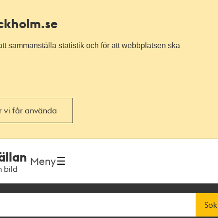
ockholm.se
tt sammanställa statistik och för att webbplatsen ska
or vi får använda
ällan
Meny
h bild
Sök