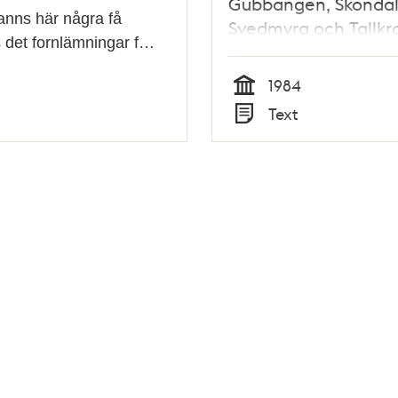
Gubbängen, Sköndal
anns här några få
Svedmyra och Tallk
s det fornlämningar f…
1984
Tid
Text
Typ