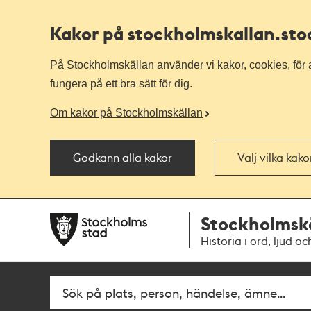
Kakor på stockholmskallan
.st
På Stockholmskällan använder vi kakor, cookies, för a
fungera på ett bra sätt för dig.
Om kakor på Stockholmskällan
Godkänn alla kakor
Välj vilka kak
Till
Till
Stockholmsk
navigationen
huvudinnehållet
Historia i ord, ljud oc
Fritextsök