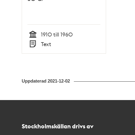
1910 till 1960
Tid
Text
Typ
Uppdaterad
2021-12-02
Kontakt
Stockholmskällan
Stockholmskällan drivs av