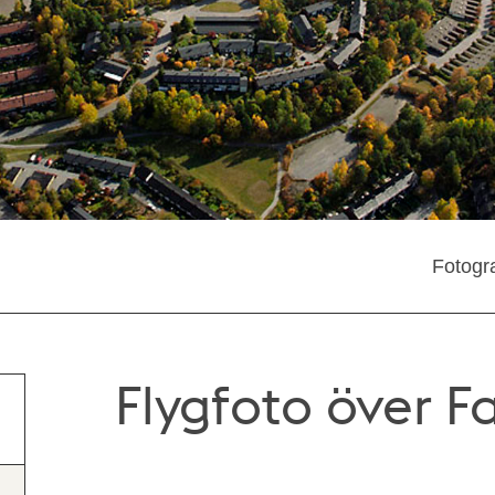
Fotogra
Flygfoto över F