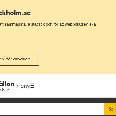
ockholm.se
tt sammanställa statistik och för att webbplatsen ska
or vi får använda
ällan
Meny
h bild
Sök