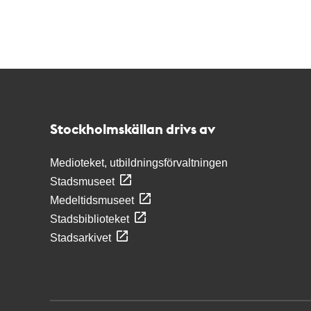
Kontakt
Stockholmskällan
Stockholmskällan drivs av
Medioteket, utbildningsförvaltningen
Stadsmuseet
Medeltidsmuseet
Stadsbiblioteket
Stadsarkivet