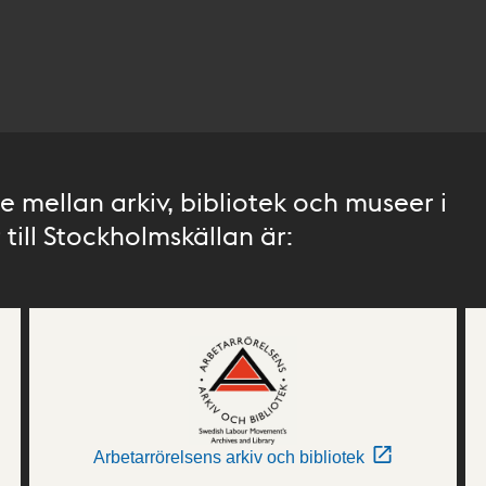
 mellan arkiv, bibliotek och museer i
till Stockholmskällan är:
Arbetarrörelsens arkiv och bibliotek