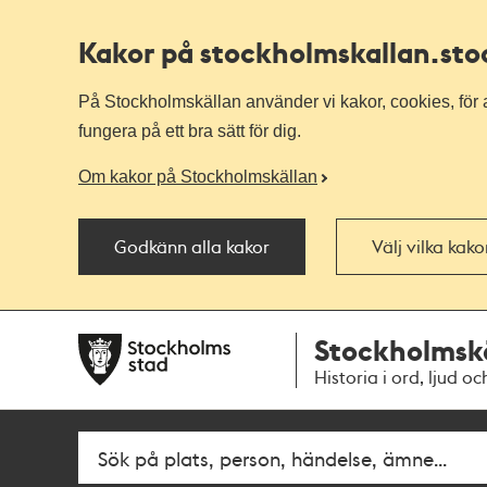
Kakor på stockholmskallan
.st
På Stockholmskällan använder vi kakor, cookies, för a
fungera på ett bra sätt för dig.
Om kakor på Stockholmskällan
Godkänn alla kakor
Välj vilka kak
Till
Till
Stockholmsk
navigationen
huvudinnehållet
Historia i ord, ljud oc
Fritextsök