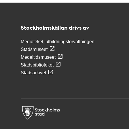
Kontakt
Stockholmskällan
Stockholmskällan drivs av
Medioteket, utbildningsförvaltningen
Stadsmuseet
Medeltidsmuseet
Stadsbiblioteket
Stadsarkivet