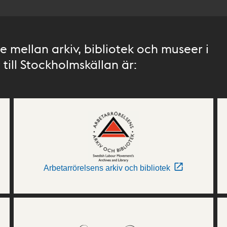
 mellan arkiv, bibliotek och museer i
till Stockholmskällan är:
Arbetarrörelsens arkiv och bibliotek