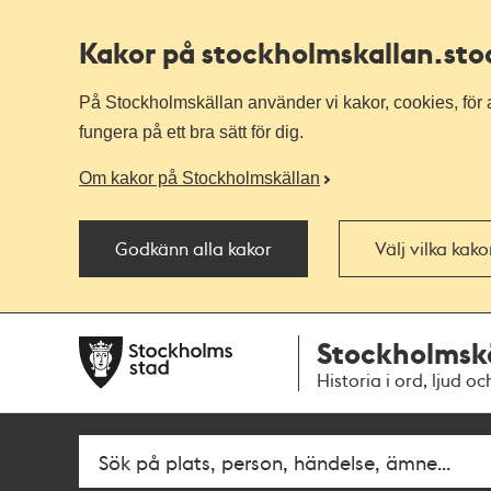
Kakor på stockholmskallan
.st
På Stockholmskällan använder vi kakor, cookies, för a
fungera på ett bra sätt för dig.
Om kakor på Stockholmskällan
Godkänn alla kakor
Välj vilka kak
Till
Till
Stockholmsk
navigationen
huvudinnehållet
Historia i ord, ljud oc
Fritextsök