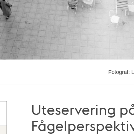
Fotograf: 
Uteservering p
Fågelperspekti