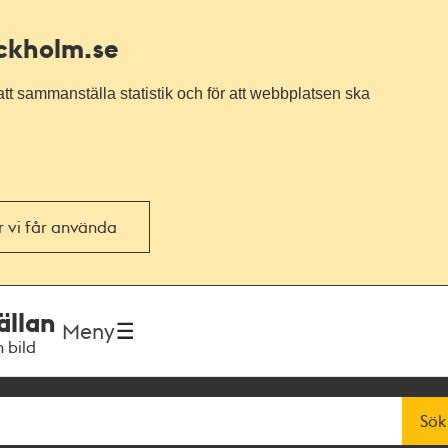
ockholm.se
tt sammanställa statistik och för att webbplatsen ska
or vi får använda
ällan
Meny
h bild
Sök