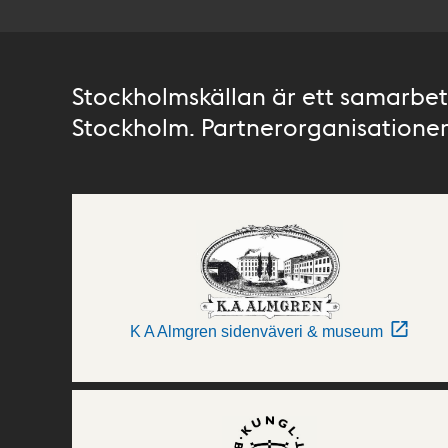
Stockholmskällan är ett samarbete
Stockholm. Partnerorganisationer 
K A Almgren sidenväveri & museum