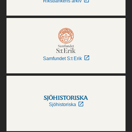
Riksbankens arkiv
Samfundet S:t Erik
Sjöhistoriska