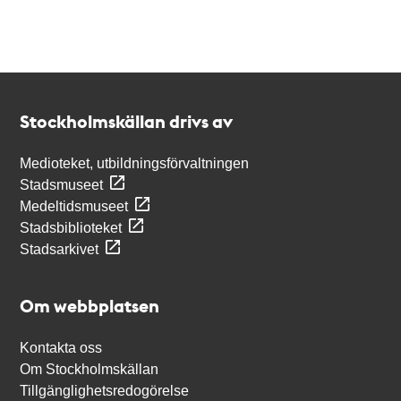
Kontakt
Stockholmskällan
Stockholmskällan drivs av
Medioteket, utbildningsförvaltningen
Stadsmuseet
Medeltidsmuseet
Stadsbiblioteket
Stadsarkivet
Om webbplatsen
Kontakta oss
Om Stockholmskällan
Tillgänglighetsredogörelse