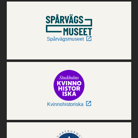
Spårvägsmuseet
Kvinnohistoriska