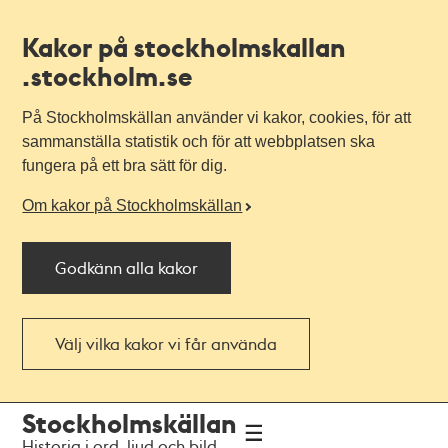
Kakor på stockholmskallan
.stockholm.se
På Stockholmskällan använder vi kakor, cookies, för att
sammanställa statistik och för att webbplatsen ska
fungera på ett bra sätt för dig.
Om kakor på Stockholmskällan
Godkänn alla kakor
Välj vilka kakor vi får använda
Till
Till
Stockholmskällan
navigationen
huvudinnehållet
Historia i ord, ljud och bild