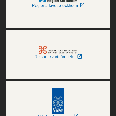
Regionarkivet Stockholm
Riksantikvarieämbetet