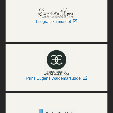
Litografiska museet
Prins Eugens Waldemarsudde