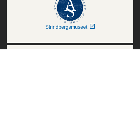
Strindbergsmuseet
Thielska Galleriet