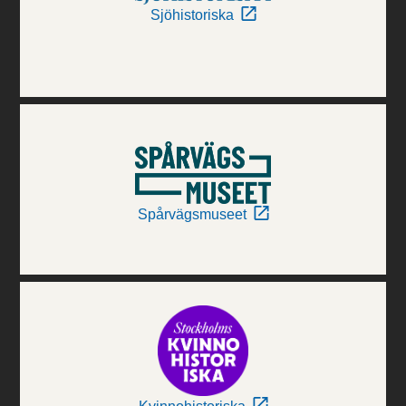
Sjöhistoriska
Spårvägsmuseet