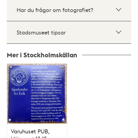
Har du frågor om fotografiet?
Stadsmuseet tipsar
Mer i Stockholmskällan
Relaterade
poster
och
teman
Varuhuset PUB,