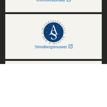
Kvinnohistoriska
Strindbergsmuseet
Thielska Galleriet