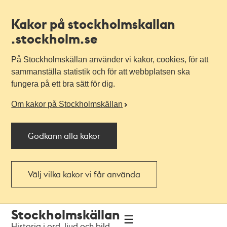
Kakor på stockholmskallan
.stockholm.se
På Stockholmskällan använder vi kakor, cookies, för att
sammanställa statistik och för att webbplatsen ska
fungera på ett bra sätt för dig.
Om kakor på Stockholmskällan
Godkänn alla kakor
Välj vilka kakor vi får använda
Till
Till
Stockholmskällan
navigationen
huvudinnehållet
Historia i ord, ljud och bild