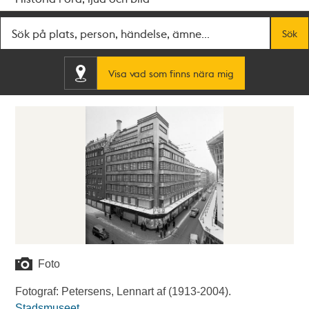
Fritextsök
Sök
Visa vad som finns nära mig
Foto
Fotograf: Petersens, Lennart af (1913-2004).
Stadsmuseet