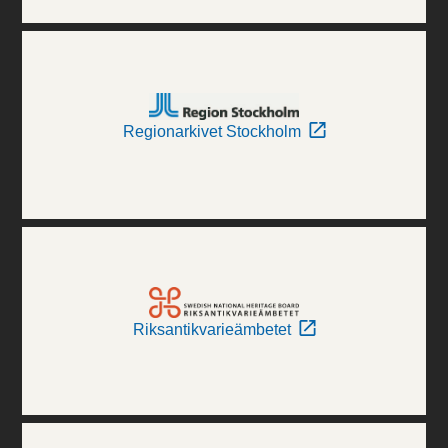
Regionarkivet Stockholm
Riksantikvarieämbetet