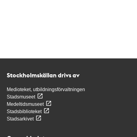
Kontakt
Stockholmskällan
Stockholmskällan drivs av
Medioteket, utbildningsförvaltningen
Stadsmuseet
Medeltidsmuseet
Stadsbiblioteket
Stadsarkivet