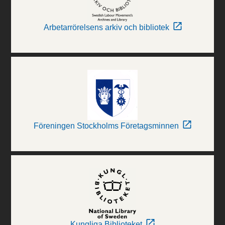
Arbetarrörelsens arkiv och bibliotek
Föreningen Stockholms Företagsminnen
Kungliga Biblioteket