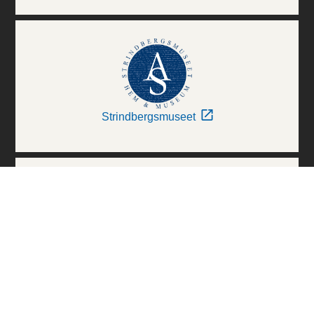
Strindbergsmuseet
Thielska Galleriet