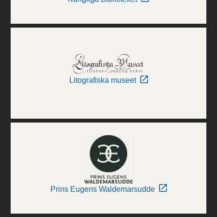
Litografiska museet
Prins Eugens Waldemarsudde