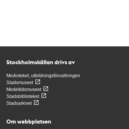
Kontakt
Stockholmskällan
Stockholmskällan drivs av
Medioteket, utbildningsförvaltningen
Stadsmuseet
Medeltidsmuseet
Stadsbiblioteket
Stadsarkivet
Om webbplatsen