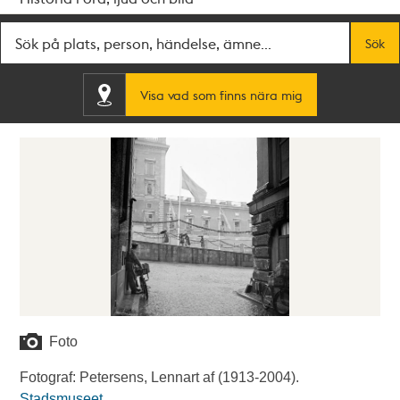
Fritextsök
Sök
Visa vad som finns nära mig
Foto
Fotograf: Petersens, Lennart af (1913-2004).
Stadsmuseet