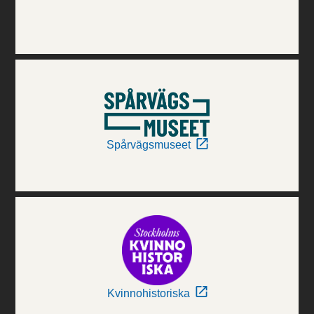
Spårvägsmuseet
Kvinnohistoriska