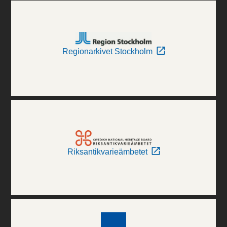
Regionarkivet Stockholm
Riksantikvarieämbetet