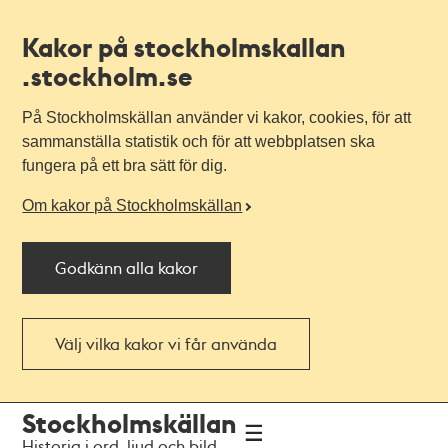
Kakor på stockholmskallan
.stockholm.se
På Stockholmskällan använder vi kakor, cookies, för att
sammanställa statistik och för att webbplatsen ska
fungera på ett bra sätt för dig.
Om kakor på Stockholmskällan
Godkänn alla kakor
Välj vilka kakor vi får använda
Till
Till
Stockholmskällan
navigationen
huvudinnehållet
Historia i ord, ljud och bild