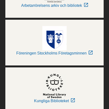
Arbetarrörelsens arkiv och bibliotek
Föreningen Stockholms Företagsminnen
Kungliga Biblioteket