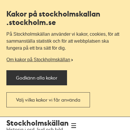
Kakor på stockholmskallan
.stockholm.se
På Stockholmskällan använder vi kakor, cookies, för att
sammanställa statistik och för att webbplatsen ska
fungera på ett bra sätt för dig.
Om kakor på Stockholmskällan
Godkänn alla kakor
Välj vilka kakor vi får använda
Till
Till
Stockholmskällan
navigationen
huvudinnehållet
Historia i ord, ljud och bild