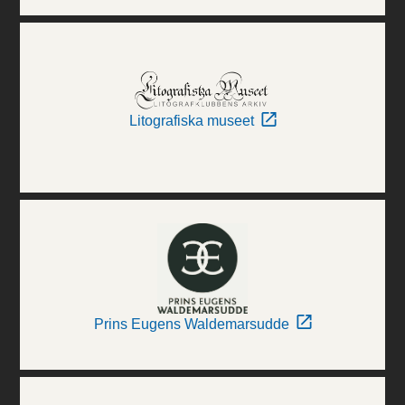
Litografiska museet
Prins Eugens Waldemarsudde