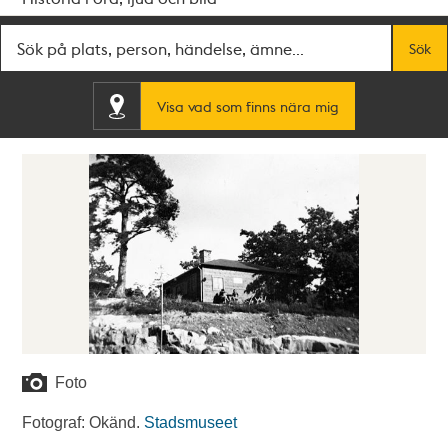
Fritextsök
Sök
Visa vad som finns nära mig
Foto
Fotograf: Okänd.
Stadsmuseet