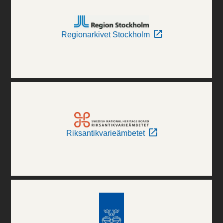
Regionarkivet Stockholm
Riksantikvarieämbetet