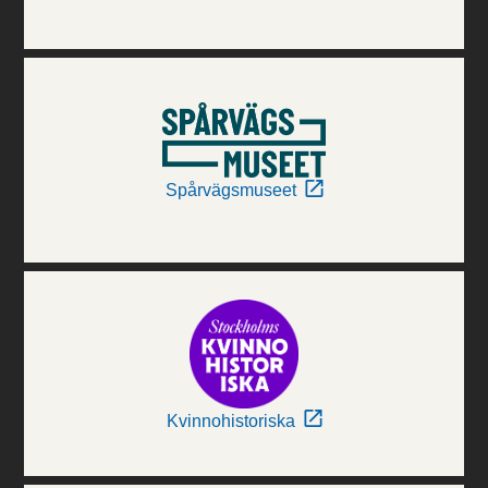
Spårvägsmuseet
Kvinnohistoriska