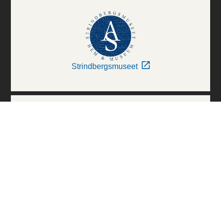
Strindbergsmuseet
Thielska Galleriet