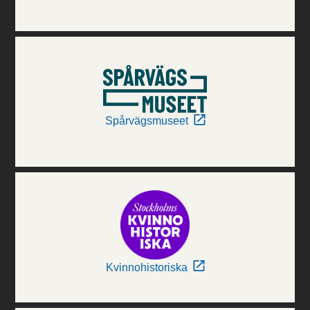
Spårvägsmuseet
Kvinnohistoriska