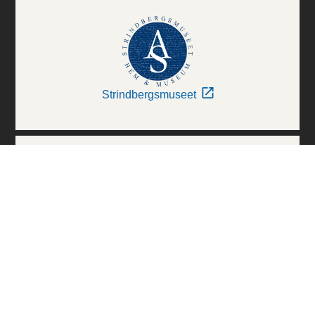
Strindbergsmuseet
Thielska Galleriet