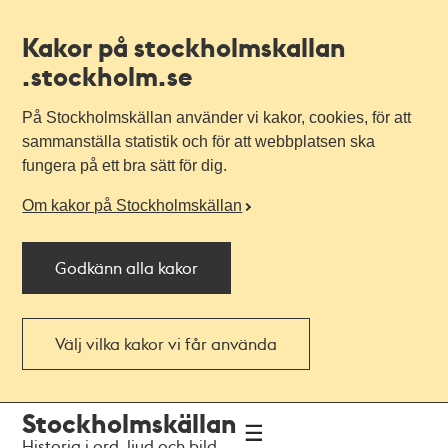
Kakor på stockholmskallan
.stockholm.se
På Stockholmskällan använder vi kakor, cookies, för att
sammanställa statistik och för att webbplatsen ska
fungera på ett bra sätt för dig.
Om kakor på Stockholmskällan
Godkänn alla kakor
Välj vilka kakor vi får använda
Till
Till
Stockholmskällan
navigationen
huvudinnehållet
Historia i ord, ljud och bild