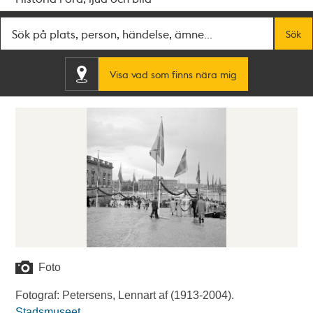
Fritextsök
Sök
Visa vad som finns nära mig
Foto
Fotograf: Petersens, Lennart af (1913-2004).
Stadsmuseet