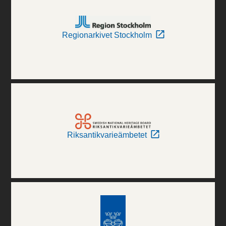
Regionarkivet Stockholm
Riksantikvarieämbetet