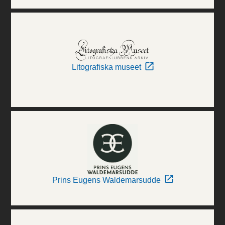
Litografiska museet
Prins Eugens Waldemarsudde