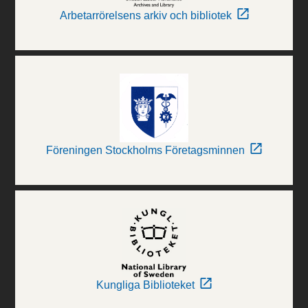
Arbetarrörelsens arkiv och bibliotek
Föreningen Stockholms Företagsminnen
Kungliga Biblioteket