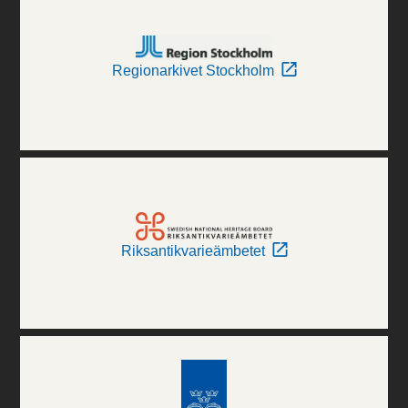
Regionarkivet Stockholm
Riksantikvarieämbetet