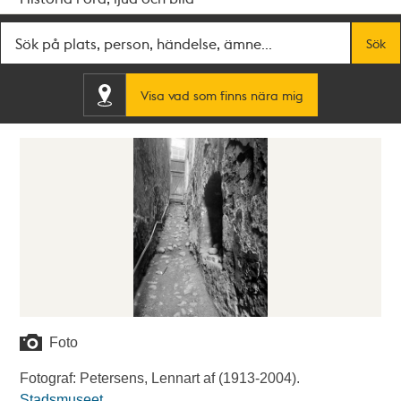
Fritextsök
Sök
Visa vad som finns nära mig
Foto
Fotograf: Petersens, Lennart af (1913-2004).
Stadsmuseet