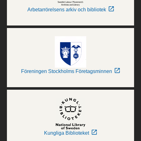
Arbetarrörelsens arkiv och bibliotek
Föreningen Stockholms Företagsminnen
Kungliga Biblioteket