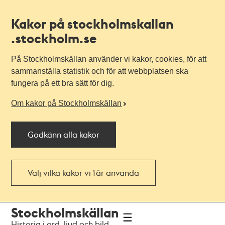
Kakor på stockholmskallan
.stockholm.se
På Stockholmskällan använder vi kakor, cookies, för att
sammanställa statistik och för att webbplatsen ska
fungera på ett bra sätt för dig.
Om kakor på Stockholmskällan
Godkänn alla kakor
Välj vilka kakor vi får använda
Till
Till
Stockholmskällan
navigationen
huvudinnehållet
Historia i ord, ljud och bild