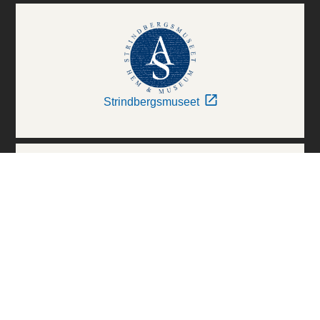
Strindbergsmuseet
Thielska Galleriet