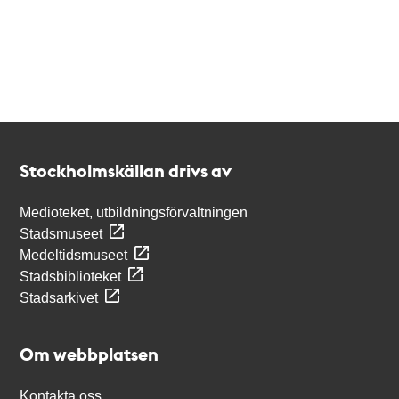
Kontakt
Stockholmskällan
Stockholmskällan drivs av
Medioteket, utbildningsförvaltningen
Stadsmuseet
Medeltidsmuseet
Stadsbiblioteket
Stadsarkivet
Om webbplatsen
Kontakta oss