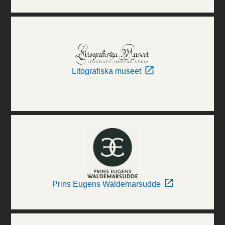
Litografiska museet
Prins Eugens Waldemarsudde