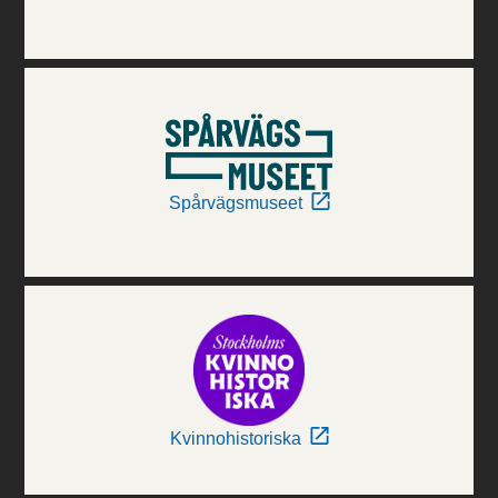
Spårvägsmuseet
Kvinnohistoriska