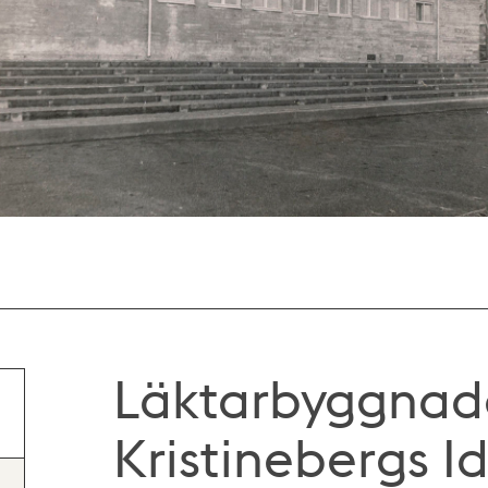
Läktarbyggnaden
Kristinebergs Id