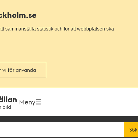
ockholm.se
tt sammanställa statistik och för att webbplatsen ska
or vi får använda
ällan
Meny
h bild
Sök