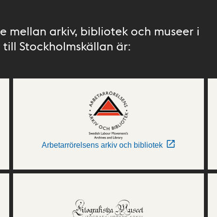
 mellan arkiv, bibliotek och museer i
till Stockholmskällan är:
Arbetarrörelsens arkiv och bibliotek