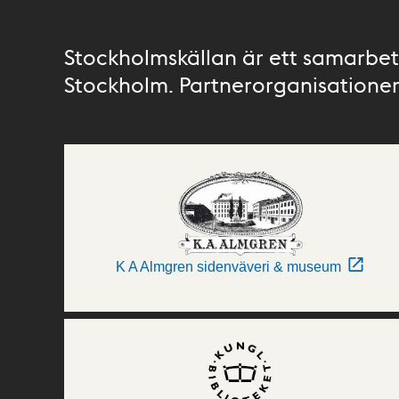
Stockholmskällan är ett samarbete
Stockholm. Partnerorganisationer 
K A Almgren sidenväveri & museum