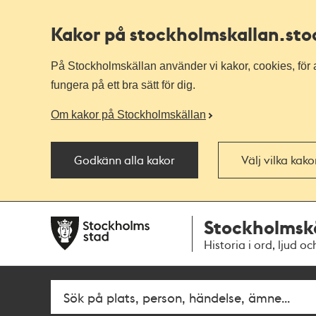
Kakor på stockholmskallan
.st
På Stockholmskällan använder vi kakor, cookies, för a
fungera på ett bra sätt för dig.
Om kakor på Stockholmskällan
Godkänn alla kakor
Välj vilka kak
Till
Till
Stockholmsk
navigationen
huvudinnehållet
Historia i ord, ljud oc
Fritextsök