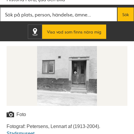
Fritextsök
Sök
Visa vad som finns nära mig
Foto
Fotograf: Petersens, Lennart af (1913-2004).
Stadsmuseet