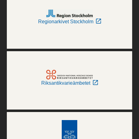
Regionarkivet Stockholm
Riksantikvarieämbetet