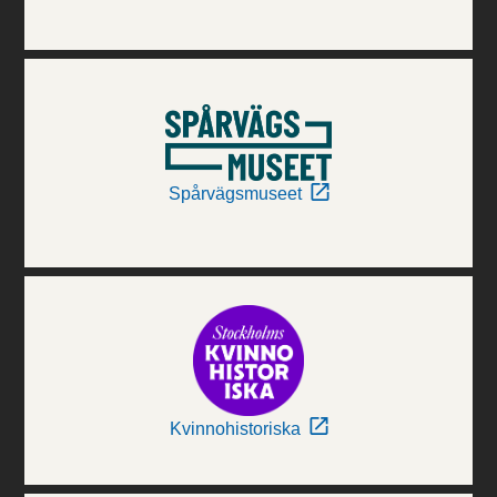
Spårvägsmuseet
Kvinnohistoriska