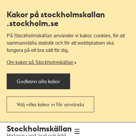
Kakor på stockholmskallan
.stockholm.se
På Stockholmskällan använder vi kakor, cookies, för att
sammanställa statistik och för att webbplatsen ska
fungera på ett bra sätt för dig.
Om kakor på Stockholmskällan
Godkänn alla kakor
Välj vilka kakor vi får använda
Till
Till
Stockholmskällan
navigationen
huvudinnehållet
Historia i ord, ljud och bild