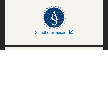
Strindbergsmuseet
Thielska Galleriet