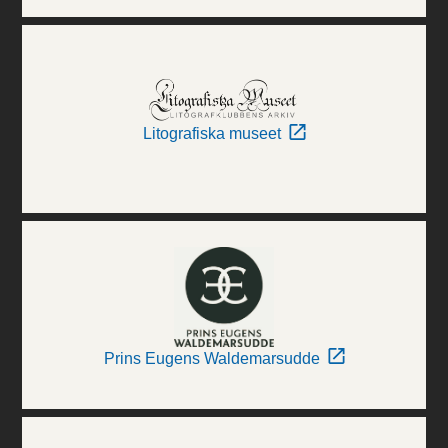
Litografiska museet
Prins Eugens Waldemarsudde