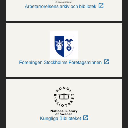
Arbetarrörelsens arkiv och bibliotek
Föreningen Stockholms Företagsminnen
Kungliga Biblioteket