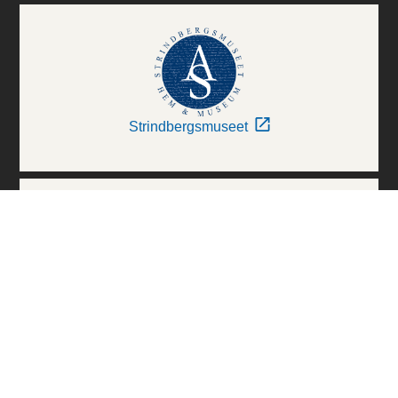
Strindbergsmuseet
Thielska Galleriet