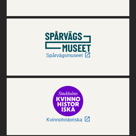
Spårvägsmuseet
Kvinnohistoriska