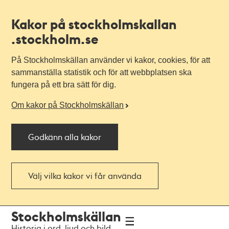
Kakor på stockholmskallan
.stockholm.se
På Stockholmskällan använder vi kakor, cookies, för att
sammanställa statistik och för att webbplatsen ska
fungera på ett bra sätt för dig.
Om kakor på Stockholmskällan
Godkänn alla kakor
Välj vilka kakor vi får använda
Till
Till
Stockholmskällan
navigationen
huvudinnehållet
Historia i ord, ljud och bild