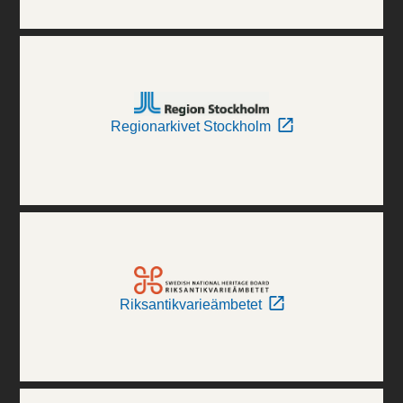
Regionarkivet Stockholm
Riksantikvarieämbetet