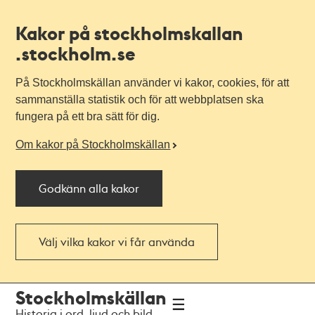
Kakor på stockholmskallan
.stockholm.se
På Stockholmskällan använder vi kakor, cookies, för att
sammanställa statistik och för att webbplatsen ska
fungera på ett bra sätt för dig.
Om kakor på Stockholmskällan
Godkänn alla kakor
Välj vilka kakor vi får använda
Till
Till
Stockholmskällan
navigationen
huvudinnehållet
Historia i ord, ljud och bild