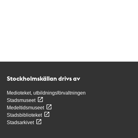
Kontakt
Stockholmskällan
Stockholmskällan drivs av
Medioteket, utbildningsförvaltningen
Stadsmuseet
Medeltidsmuseet
Stadsbiblioteket
Stadsarkivet