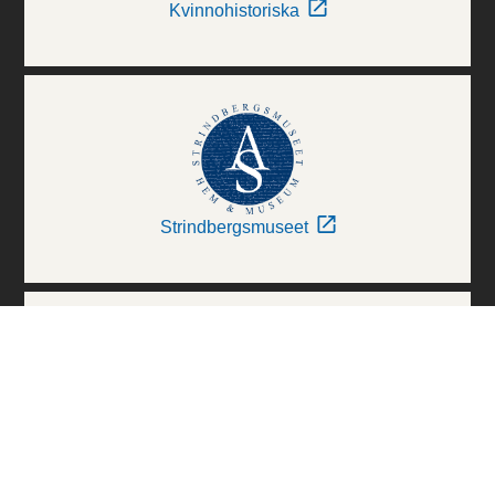
Kvinnohistoriska
Strindbergsmuseet
Thielska Galleriet