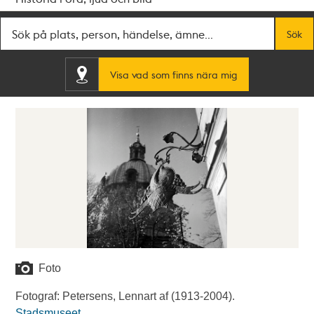
Fritextsök
Sök
Visa vad som finns nära mig
Foto
Fotograf: Petersens, Lennart af (1913-2004).
Stadsmuseet