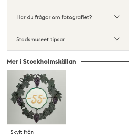
Har du frågor om fotografiet?
Stadsmuseet tipsar
Mer i Stockholmskällan
Relaterade
poster
och
teman
Skylt från