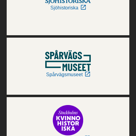
Sjöhistoriska
Spårvägsmuseet