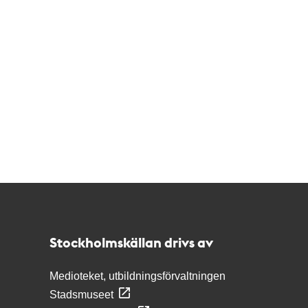
Kontakt
Stockholmskällan
Stockholmskällan drivs av
Medioteket, utbildningsförvaltningen
Stadsmuseet