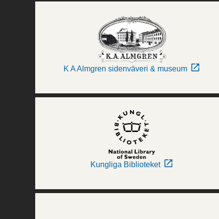
K A Almgren sidenväveri & museum
Kungliga Biblioteket