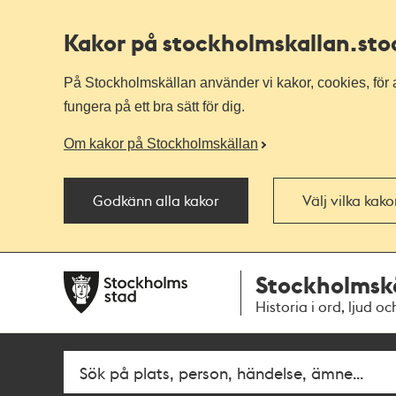
Kakor på stockholmskallan
.st
På Stockholmskällan använder vi kakor, cookies, för a
fungera på ett bra sätt för dig.
Om kakor på Stockholmskällan
Godkänn alla kakor
Välj vilka kak
Till
Till
Stockholmsk
navigationen
huvudinnehållet
Historia i ord, ljud oc
Fritextsök