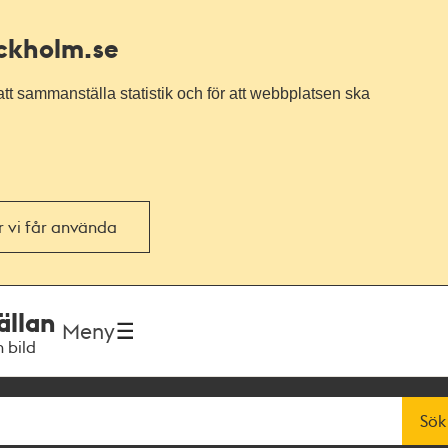
ockholm.se
tt sammanställa statistik och för att webbplatsen ska
or vi får använda
ällan
Meny
h bild
Sök