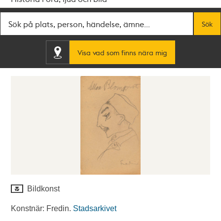
Fritextsök
Sök
Visa vad som finns nära mig
Bildkonst
Konstnär: Fredin.
Stadsarkivet