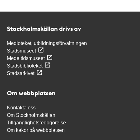
Kontakt
Stockholmskällan
Stockholmskällan drivs av
Medioteket, utbildningsförvaltningen
Stadsmuseet
Medeltidsmuseet
Stadsbiblioteket
Stadsarkivet
Om webbplatsen
Kontakta oss
Om Stockholmskällan
Tillgänglighetsredogörelse
Om kakor på webbplatsen