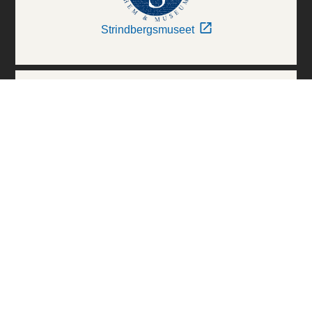
Strindbergsmuseet
Thielska Galleriet
Världskulturmuseerna