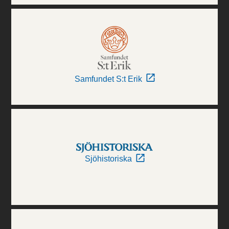
Samfundet S:t Erik
Sjöhistoriska