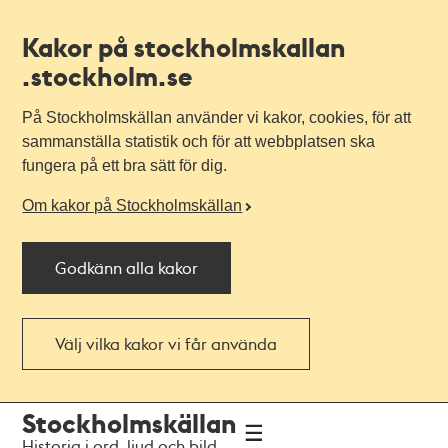
Kakor på stockholmskallan
.stockholm.se
På Stockholmskällan använder vi kakor, cookies, för att
sammanställa statistik och för att webbplatsen ska
fungera på ett bra sätt för dig.
Om kakor på Stockholmskällan
Godkänn alla kakor
Välj vilka kakor vi får använda
Till
Till
Stockholmskällan
navigationen
huvudinnehållet
Historia i ord, ljud och bild