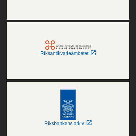
Riksantikvarieämbetet
Riksbankens arkiv