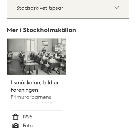
Stadsarkivet tipsar
Mer i Stockholmskällan
Relaterade
poster
och
teman
I småskolan, bild ur
Föreningen
Frimurarbarnens
Minnesskrift 1925.
1925
Tid
Foto
Typ