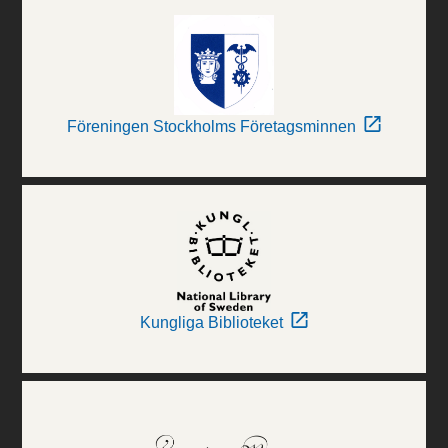
Föreningen Stockholms Företagsminnen
Kungliga Biblioteket