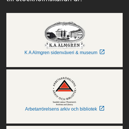
K A Almgren sidenväveri & museum
Arbetarrörelsens arkiv och bibliotek