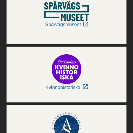
Spårvägsmuseet
Kvinnohistoriska