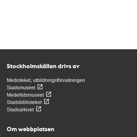
Kontakt
Stockholmskällan
Stockholmskällan drivs av
Medioteket, utbildningsförvaltningen
Stadsmuseet
Medeltidsmuseet
Stadsbiblioteket
Stadsarkivet
Om webbplatsen