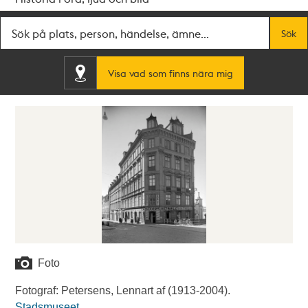
Fritextsök
Sök
Visa vad som finns nära mig
Foto
Fotograf: Petersens, Lennart af (1913-2004).
Stadsmuseet