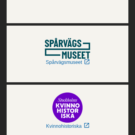
Spårvägsmuseet
Kvinnohistoriska