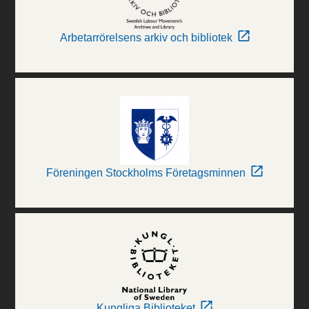
Arbetarrörelsens arkiv och bibliotek
Föreningen Stockholms Företagsminnen
Kungliga Biblioteket