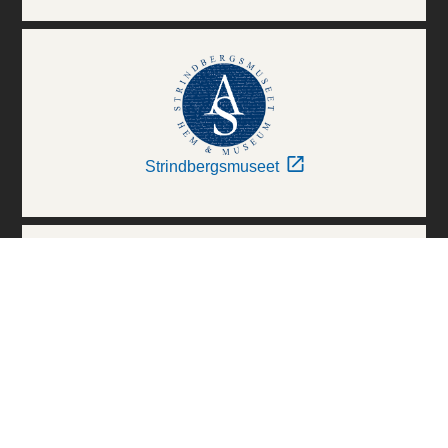
Strindbergsmuseet
Thielska Galleriet