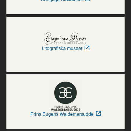
Litografiska museet
Prins Eugens Waldemarsudde