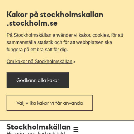
Kakor på stockholmskallan
.stockholm.se
På Stockholmskällan använder vi kakor, cookies, för att
sammanställa statistik och för att webbplatsen ska
fungera på ett bra sätt för dig.
Om kakor på Stockholmskällan
Godkänn alla kakor
Välj vilka kakor vi får använda
Till
Till
Stockholmskällan
navigationen
huvudinnehållet
Historia i ord, ljud och bild