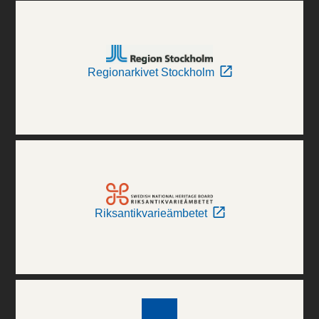
Regionarkivet Stockholm
Riksantikvarieämbetet