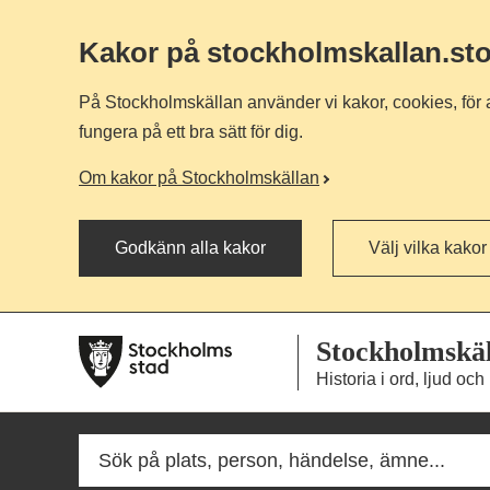
Kakor på stockholmskallan
.st
På Stockholmskällan använder vi kakor, cookies, för a
fungera på ett bra sätt för dig.
Om kakor på Stockholmskällan
Godkänn alla kakor
Välj vilka kakor
Till
Till
Stockholmskä
navigationen
huvudinnehållet
Historia i ord, ljud och 
Fritextsök