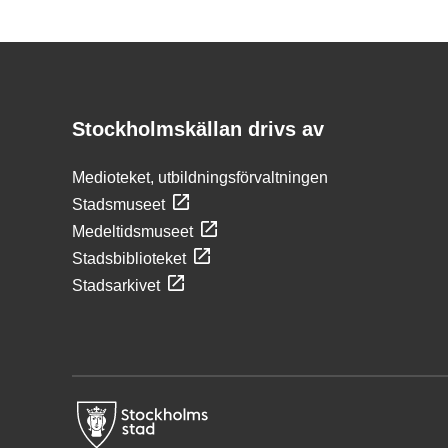
Kontakt
Stockholmskällan
Stockholmskällan drivs av
Medioteket, utbildningsförvaltningen
Stadsmuseet
Medeltidsmuseet
Stadsbiblioteket
Stadsarkivet