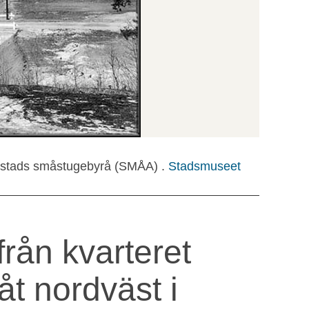
s stads småstugebyrå (SMÅA) .
Stadsmuseet
rån kvarteret
t nordväst i