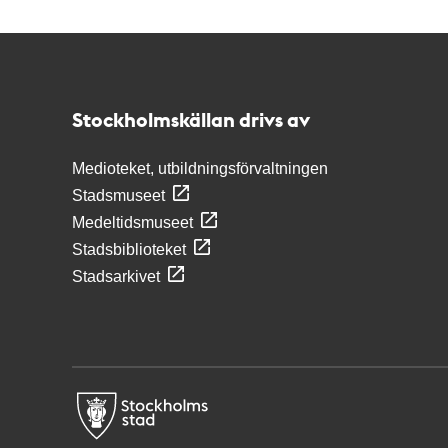
Kontakt
Stockholmskällan
Stockholmskällan drivs av
Medioteket, utbildningsförvaltningen
Stadsmuseet
Medeltidsmuseet
Stadsbiblioteket
Stadsarkivet