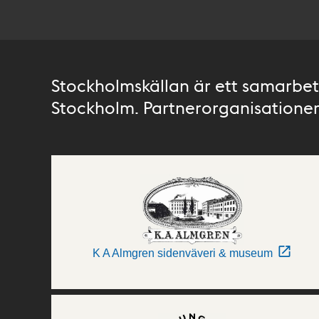
Stockholmskällan är ett samarbete
Stockholm. Partnerorganisationer 
K A Almgren sidenväveri & museum