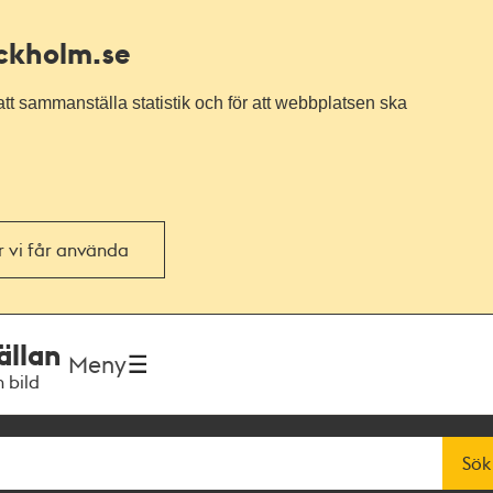
ockholm.se
tt sammanställa statistik och för att webbplatsen ska
or vi får använda
ällan
Meny
h bild
Sök