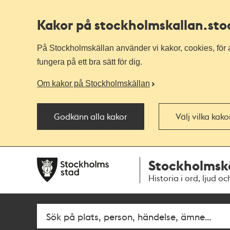
Kakor på stockholmskallan
.st
På Stockholmskällan använder vi kakor, cookies, för a
fungera på ett bra sätt för dig.
Om kakor på Stockholmskällan
Godkänn alla kakor
Välj vilka kak
Till
Till
Stockholmsk
navigationen
huvudinnehållet
Historia i ord, ljud oc
Fritextsök