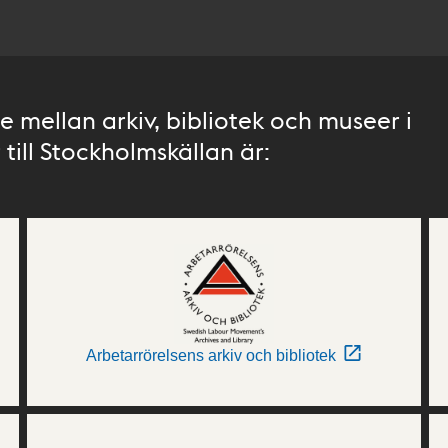
 mellan arkiv, bibliotek och museer i
till Stockholmskällan är:
Arbetarrörelsens arkiv och bibliotek