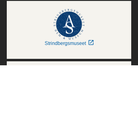
Strindbergsmuseet
Thielska Galleriet