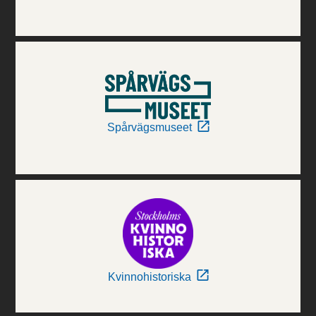
Spårvägsmuseet
Kvinnohistoriska