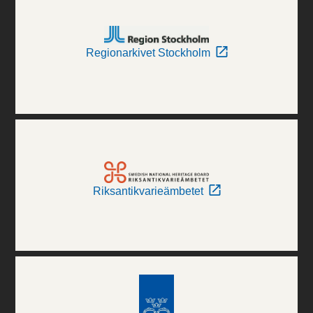
Regionarkivet Stockholm
Riksantikvarieämbetet