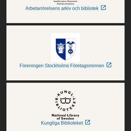
Arbetarrörelsens arkiv och bibliotek
Föreningen Stockholms Företagsminnen
Kungliga Biblioteket