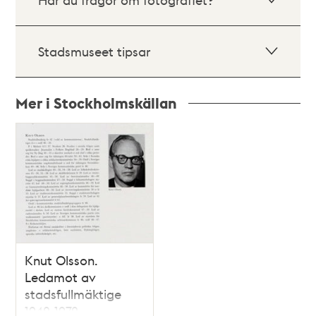
Stadsmuseet tipsar
Mer i Stockholmskällan
Relaterade
poster
och
teman
Knut Olsson.
Ledamot av
stadsfullmäktige
1942-1972