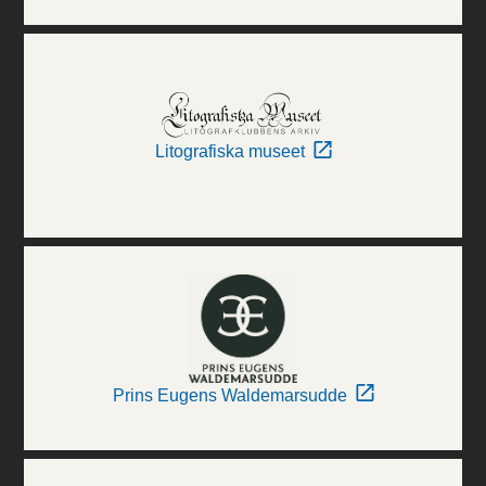
Litografiska museet
Prins Eugens Waldemarsudde