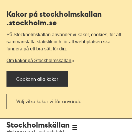
Kakor på stockholmskallan
.stockholm.se
På Stockholmskällan använder vi kakor, cookies, för att
sammanställa statistik och för att webbplatsen ska
fungera på ett bra sätt för dig.
Om kakor på Stockholmskällan
Godkänn alla kakor
Välj vilka kakor vi får använda
Till
Till
Stockholmskällan
navigationen
huvudinnehållet
Historia i ord, ljud och bild