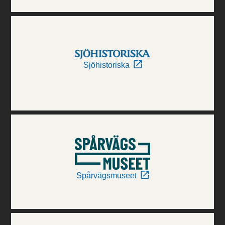
Sjöhistoriska
Spårvägsmuseet