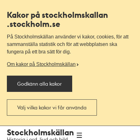
Kakor på stockholmskallan
.stockholm.se
På Stockholmskällan använder vi kakor, cookies, för att
sammanställa statistik och för att webbplatsen ska
fungera på ett bra sätt för dig.
Om kakor på Stockholmskällan
Godkänn alla kakor
Välj vilka kakor vi får använda
Till
Till
Stockholmskällan
navigationen
huvudinnehållet
Historia i ord, ljud och bild