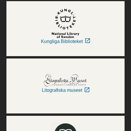
Kungliga Biblioteket
Litografiska museet