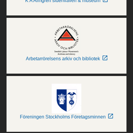
K A Almgren sidenväveri & museum
Arbetarrörelsens arkiv och bibliotek
Föreningen Stockholms Företagsminnen