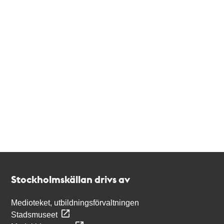
Kontakt
Stockholmskällan
Stockholmskällan drivs av
Medioteket, utbildningsförvaltningen
Stadsmuseet