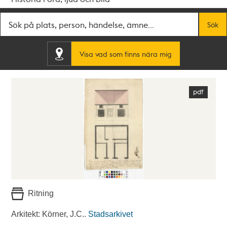
Fritextsök
Sök
Visa vad som finns nära mig
Ritning
Arkitekt: Körner, J.C..
Stadsarkivet