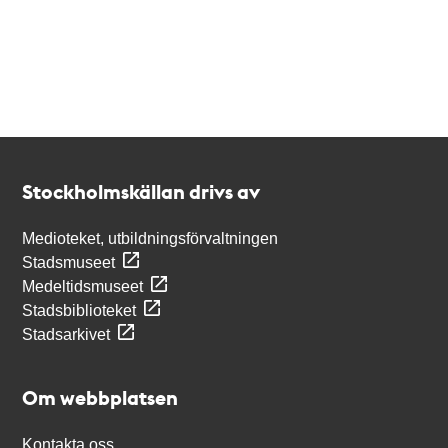
Kontakt
Stockholmskällan
Stockholmskällan drivs av
Medioteket, utbildningsförvaltningen
Stadsmuseet
Medeltidsmuseet
Stadsbiblioteket
Stadsarkivet
Om webbplatsen
Kontakta oss