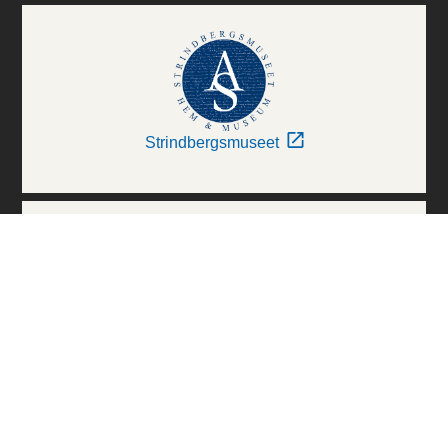
Strindbergsmuseet
Thielska Galleriet