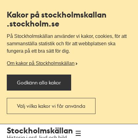
Kakor på stockholmskallan
.stockholm.se
På Stockholmskällan använder vi kakor, cookies, för att
sammanställa statistik och för att webbplatsen ska
fungera på ett bra sätt för dig.
Om kakor på Stockholmskällan
Godkänn alla kakor
Välj vilka kakor vi får använda
Till
Till
Stockholmskällan
navigationen
huvudinnehållet
Historia i ord, ljud och bild