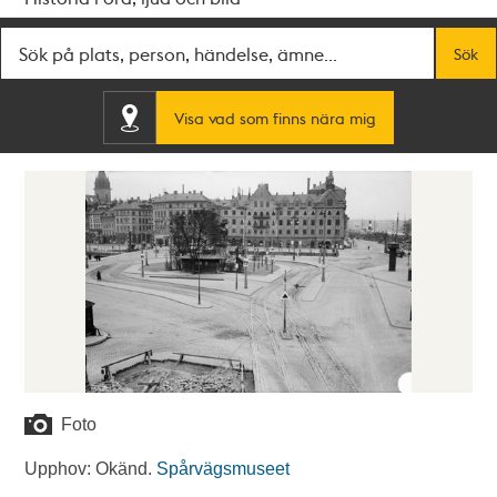
Fritextsök
Sök
Visa vad som finns nära mig
Foto
Upphov: Okänd.
Spårvägsmuseet