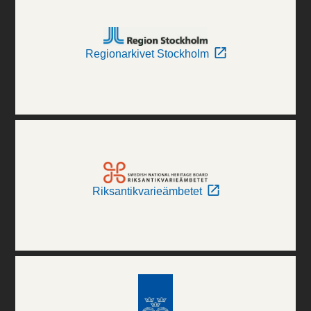
Regionarkivet Stockholm
Riksantikvarieämbetet