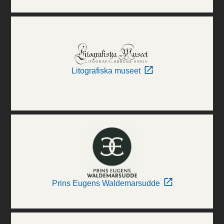
Litografiska museet
Prins Eugens Waldemarsudde