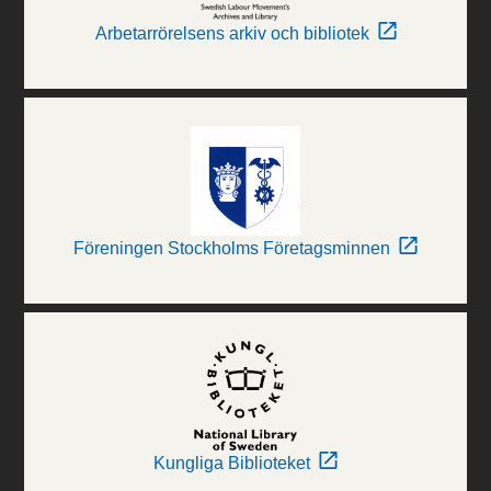
Arbetarrörelsens arkiv och bibliotek
Föreningen Stockholms Företagsminnen
Kungliga Biblioteket