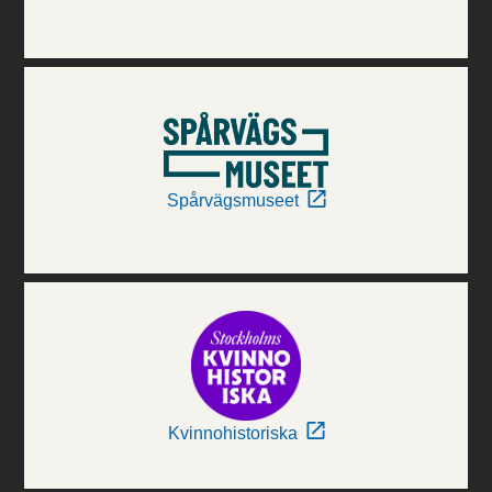
Spårvägsmuseet
Kvinnohistoriska