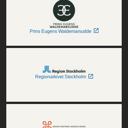
Prins Eugens Waldemarsudde
Regionarkivet Stockholm