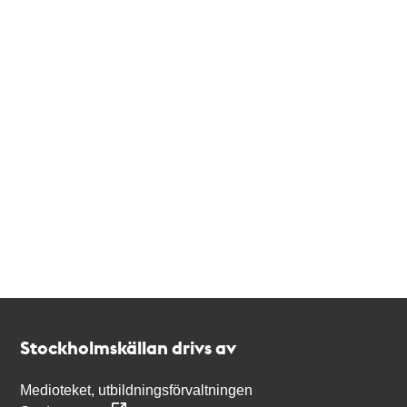
Kontakt
Stockholmskällan
Stockholmskällan drivs av
Medioteket, utbildningsförvaltningen