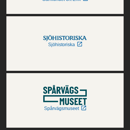
Sjöhistoriska
Spårvägsmuseet