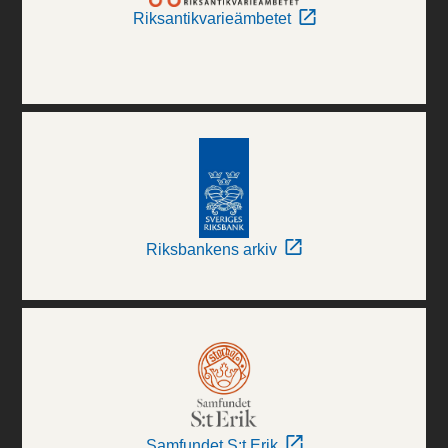
Riksantikvarieämbetet
Riksbankens arkiv
Samfundet S:t Erik