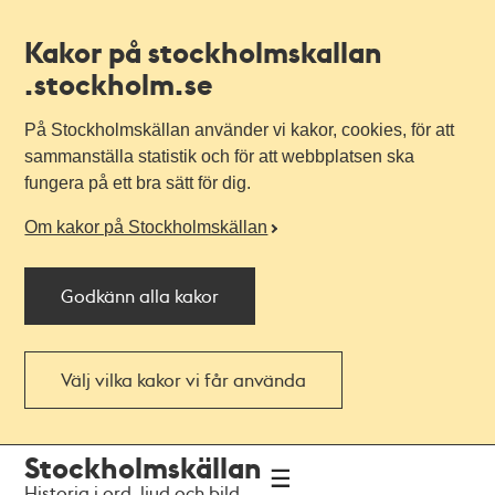
Kakor på stockholmskallan
.stockholm.se
På Stockholmskällan använder vi kakor, cookies, för att
sammanställa statistik och för att webbplatsen ska
fungera på ett bra sätt för dig.
Om kakor på Stockholmskällan
Godkänn alla kakor
Välj vilka kakor vi får använda
Till
Till
Stockholmskällan
navigationen
huvudinnehållet
Historia i ord, ljud och bild