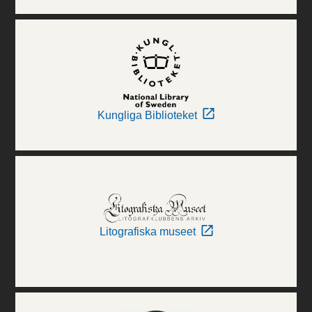
Kungliga Biblioteket
Litografiska museet