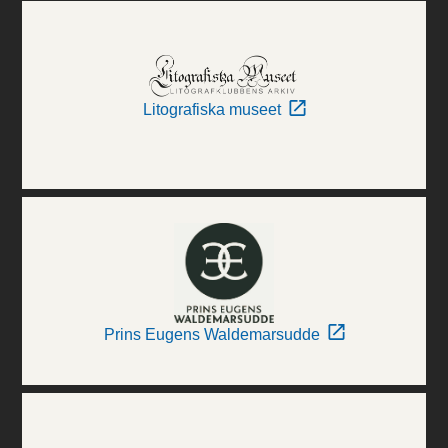
Litografiska museet
Prins Eugens Waldemarsudde