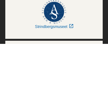
Strindbergsmuseet
Thielska Galleriet