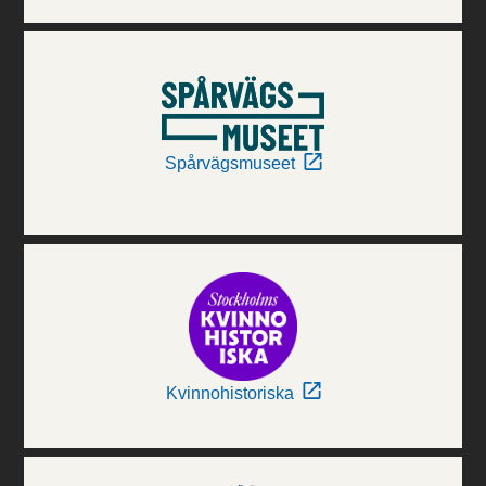
Spårvägsmuseet
Kvinnohistoriska