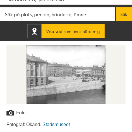
Fritextsök
Sök
Visa vad som finns nära mig
Foto
Fotograf: Okänd.
Stadsmuseet