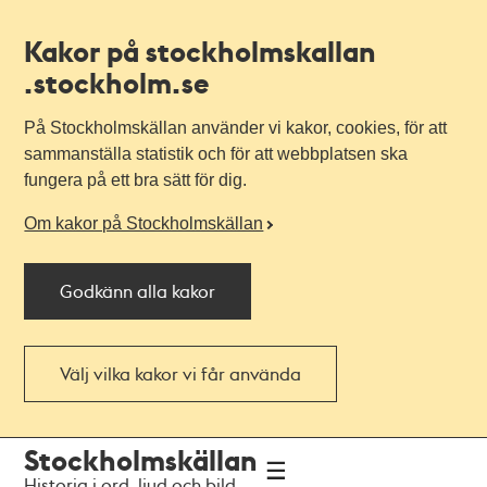
Kakor på stockholmskallan
.stockholm.se
På Stockholmskällan använder vi kakor, cookies, för att
sammanställa statistik och för att webbplatsen ska
fungera på ett bra sätt för dig.
Om kakor på Stockholmskällan
Godkänn alla kakor
Välj vilka kakor vi får använda
Till
Till
Stockholmskällan
navigationen
huvudinnehållet
Historia i ord, ljud och bild