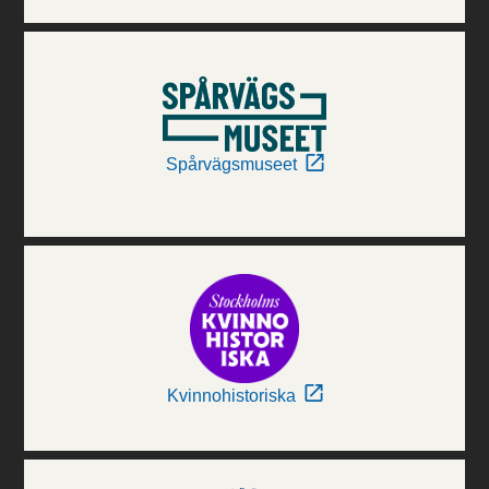
Spårvägsmuseet
Kvinnohistoriska