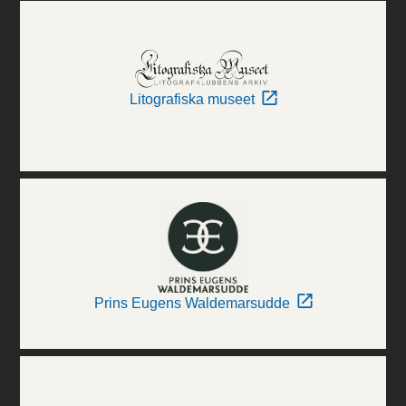
Litografiska museet
Prins Eugens Waldemarsudde