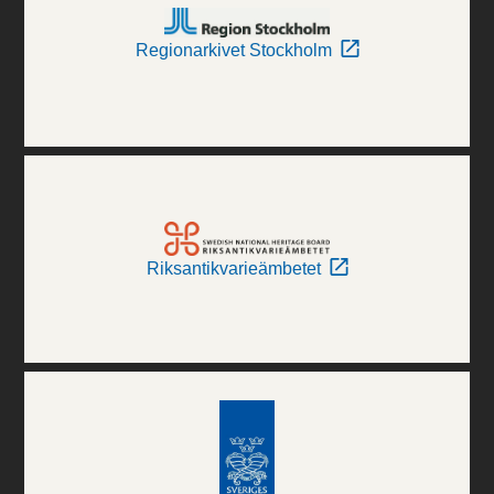
Regionarkivet Stockholm
Riksantikvarieämbetet