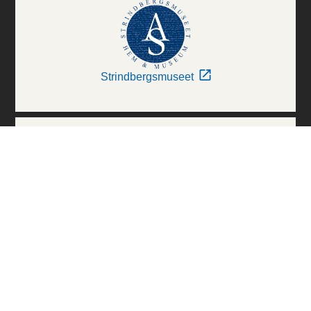
Strindbergsmuseet
Thielska Galleriet