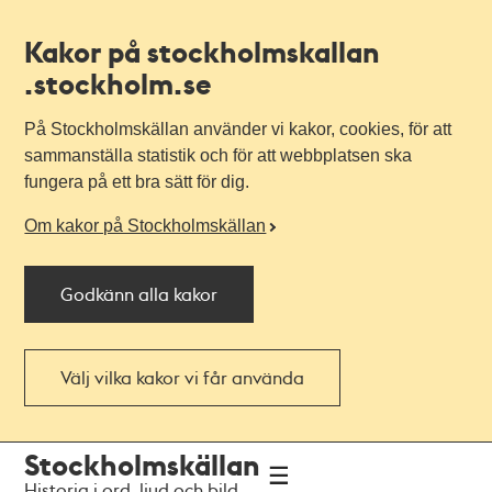
Kakor på stockholmskallan
.stockholm.se
På Stockholmskällan använder vi kakor, cookies, för att
sammanställa statistik och för att webbplatsen ska
fungera på ett bra sätt för dig.
Om kakor på Stockholmskällan
Godkänn alla kakor
Välj vilka kakor vi får använda
Till
Till
Stockholmskällan
navigationen
huvudinnehållet
Historia i ord, ljud och bild