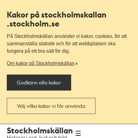
Kakor på stockholmskallan
.stockholm.se
På Stockholmskällan använder vi kakor, cookies, för att
sammanställa statistik och för att webbplatsen ska
fungera på ett bra sätt för dig.
Om kakor på Stockholmskällan
Godkänn alla kakor
Välj vilka kakor vi får använda
Till
Till
Stockholmskällan
navigationen
huvudinnehållet
Historia i ord, ljud och bild