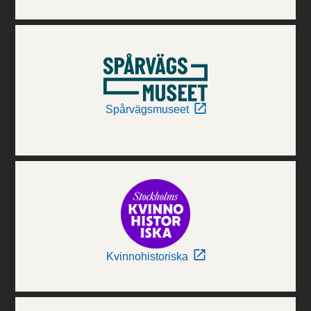
Spårvägsmuseet
Kvinnohistoriska