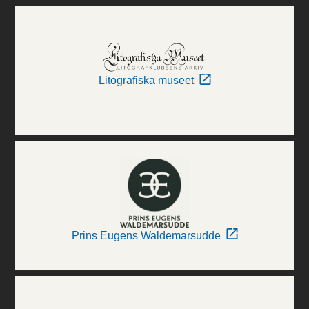
Litografiska museet
Prins Eugens Waldemarsudde