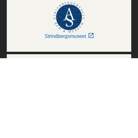
Strindbergsmuseet
Thielska Galleriet