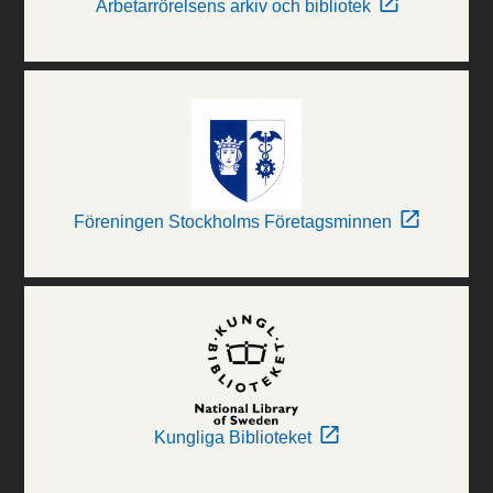
Arbetarrörelsens arkiv och bibliotek
Föreningen Stockholms Företagsminnen
Kungliga Biblioteket