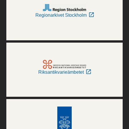
Regionarkivet Stockholm
Riksantikvarieämbetet