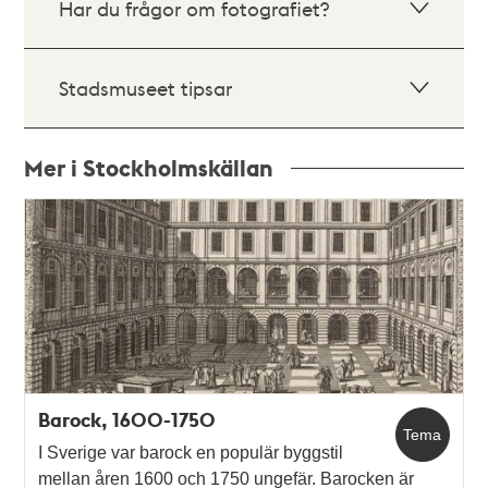
Har du frågor om fotografiet?
Stadsmuseet tipsar
Mer i Stockholmskällan
Relaterade
poster
och
teman
Barock, 1600-1750
Tema
I Sverige var barock en populär byggstil
mellan åren 1600 och 1750 ungefär. Barocken är