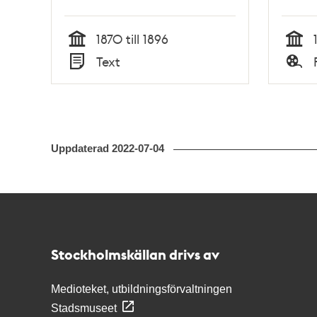
insamladt / af Knut A.
Tengdahl
1870 till 1896
Tid
Tid
Text
Typ
Typ
Uppdaterad
2022-07-04
Kontakt
Stockholmskällan
Stockholmskällan drivs av
Medioteket, utbildningsförvaltningen
Stadsmuseet