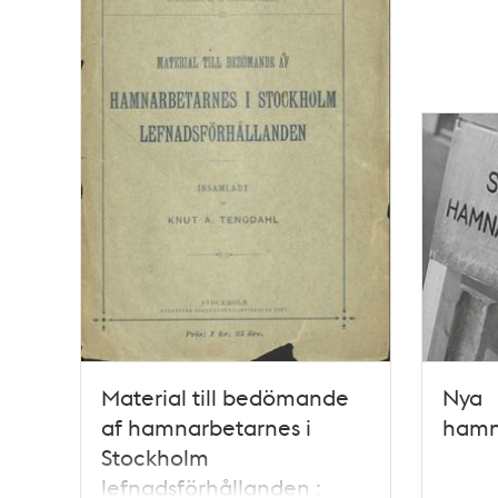
teman
Material till bedömande
Nya
af hamnarbetarnes i
hamn
Stockholm
lefnadsförhållanden :