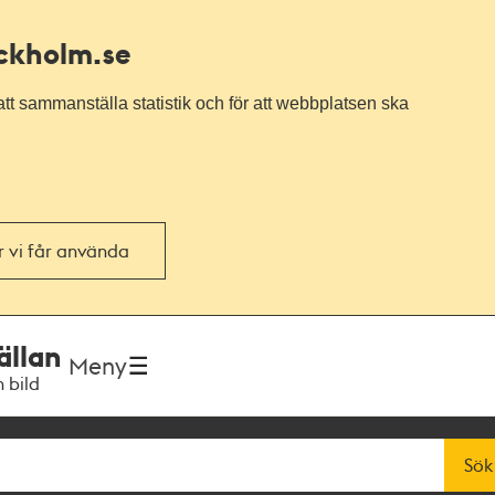
ockholm.se
tt sammanställa statistik och för att webbplatsen ska
or vi får använda
ällan
Meny
h bild
Sök