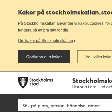
Kakor på stockholmskallan
.st
På Stockholmskällan använder vi kakor, cookies, för a
fungera på ett bra sätt för dig.
Om kakor på Stockholmskällan
Godkänn alla kakor
Välj vilka kak
Till
Till
Stockholmsk
navigationen
huvudinnehållet
Historia i ord, ljud oc
Fritextsök