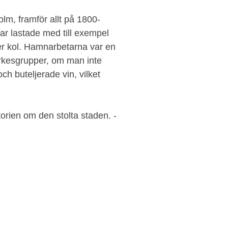
lm, framför allt på 1800-
 var lastade med till exempel
ler kol. Hamnarbetarna var en
yrkesgrupper, om man inte
ch buteljerade vin, vilket
torien om den stolta staden. -