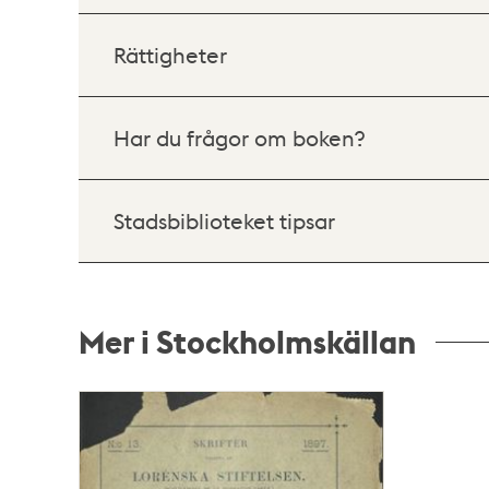
Rättigheter
Har du frågor om boken?
Stadsbiblioteket tipsar
Mer i Stockholmskällan
Relaterade
poster
och