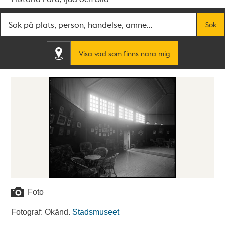
Fritextsök
Sök
Visa vad som finns nära mig
Foto
Fotograf: Okänd.
Stadsmuseet