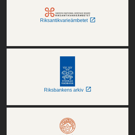
Riksantikvarieämbetet
Riksbankens arkiv