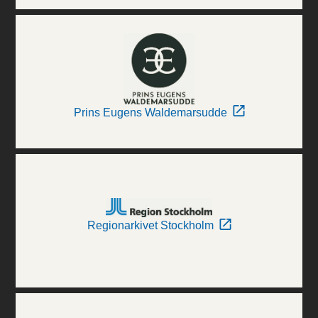
Prins Eugens Waldemarsudde
Regionarkivet Stockholm