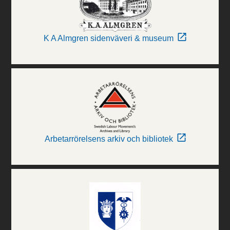
K A Almgren sidenväveri & museum
Arbetarrörelsens arkiv och bibliotek