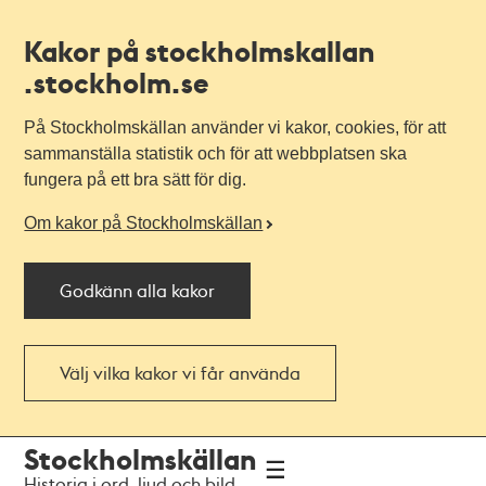
Kakor på stockholmskallan
.stockholm.se
På Stockholmskällan använder vi kakor, cookies, för att
sammanställa statistik och för att webbplatsen ska
fungera på ett bra sätt för dig.
Om kakor på Stockholmskällan
Godkänn alla kakor
Välj vilka kakor vi får använda
Till
Till
Stockholmskällan
navigationen
huvudinnehållet
Historia i ord, ljud och bild