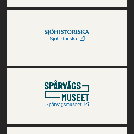
Sjöhistoriska
Spårvägsmuseet