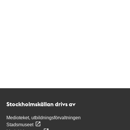
Kontakt
Stockholmskällan
Stockholmskällan drivs av
Medioteket, utbildningsförvaltningen
Stadsmuseet