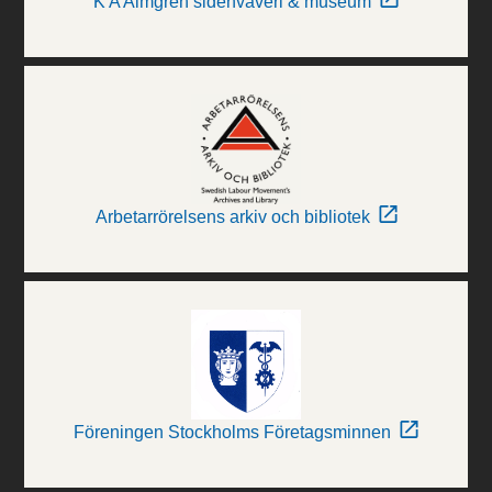
K A Almgren sidenväveri & museum
Arbetarrörelsens arkiv och bibliotek
Föreningen Stockholms Företagsminnen