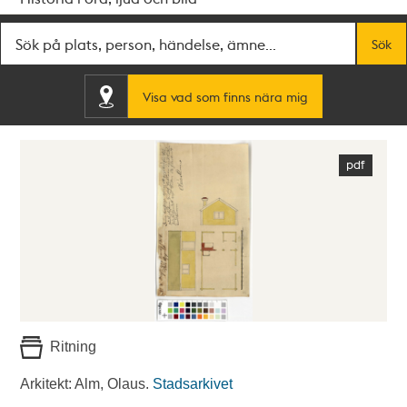
Fritextsök
Sök
Visa vad som finns nära mig
Ritning
Arkitekt: Alm, Olaus.
Stadsarkivet