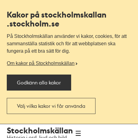
Kakor på stockholmskallan
.stockholm.se
På Stockholmskällan använder vi kakor, cookies, för att
sammanställa statistik och för att webbplatsen ska
fungera på ett bra sätt för dig.
Om kakor på Stockholmskällan
Godkänn alla kakor
Välj vilka kakor vi får använda
Till
Till
Stockholmskällan
navigationen
huvudinnehållet
Historia i ord, ljud och bild