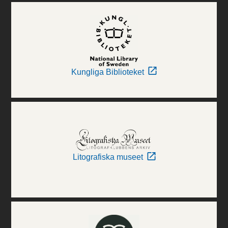
Kungliga Biblioteket
Litografiska museet