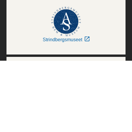
Strindbergsmuseet
Thielska Galleriet