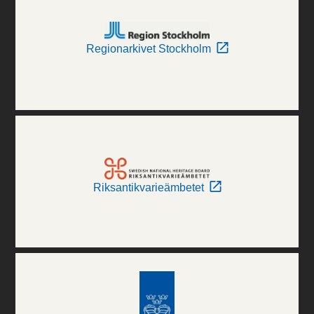
Regionarkivet Stockholm
Riksantikvarieämbetet