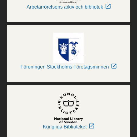
Arbetarrörelsens arkiv och bibliotek
Föreningen Stockholms Företagsminnen
Kungliga Biblioteket