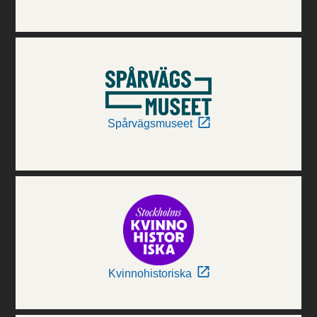
Spårvägsmuseet
Kvinnohistoriska