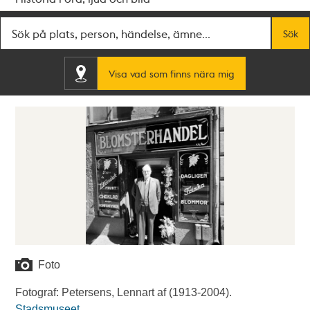
Fritextsök
Sök
Visa vad som finns nära mig
Foto
Fotograf: Petersens, Lennart af (1913-2004).
Stadsmuseet