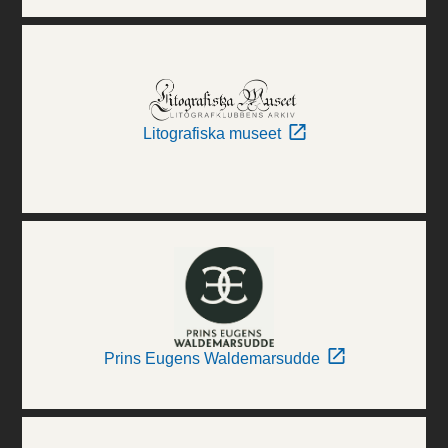
Litografiska museet
Prins Eugens Waldemarsudde