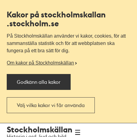
Kakor på stockholmskallan
.stockholm.se
På Stockholmskällan använder vi kakor, cookies, för att
sammanställa statistik och för att webbplatsen ska
fungera på ett bra sätt för dig.
Om kakor på Stockholmskällan
Godkänn alla kakor
Välj vilka kakor vi får använda
Till
Till
Stockholmskällan
navigationen
huvudinnehållet
Historia i ord, ljud och bild