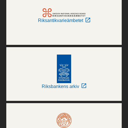
Riksantikvarieämbetet
Riksbankens arkiv