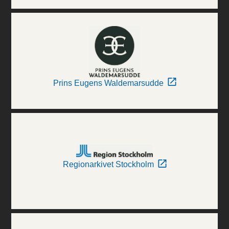
Prins Eugens Waldemarsudde
Regionarkivet Stockholm