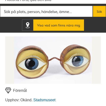
Fritextsök
Sök
Visa vad som finns nära mig
Föremål
Upphov: Okänd.
Stadsmuseet