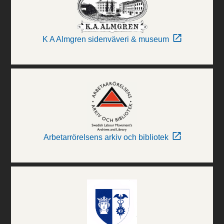
K A Almgren sidenväveri & museum
Arbetarrörelsens arkiv och bibliotek