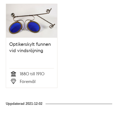
Relaterade
poster
och
teman
Optikerskylt funnen
vid vindsröjning
1880 till 1910
Tid
Föremål
Typ
Uppdaterad
2021-12-02