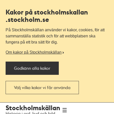
Kakor på stockholmskallan
.stockholm.se
På Stockholmskällan använder vi kakor, cookies, för att
sammanställa statistik och för att webbplatsen ska
fungera på ett bra sätt för dig.
Om kakor på Stockholmskällan
Godkänn alla kakor
Välj vilka kakor vi får använda
Till
Till
Stockholmskällan
navigationen
huvudinnehållet
Historia i ord, ljud och bild