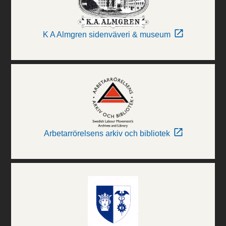
K A Almgren sidenväveri & museum
Arbetarrörelsens arkiv och bibliotek