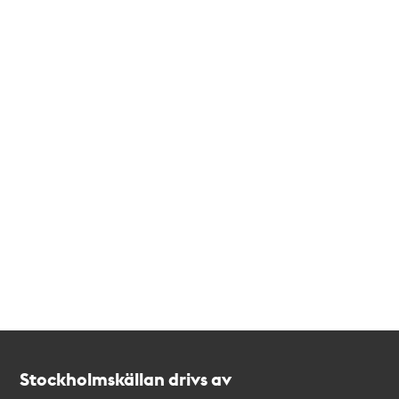
Kontakt
Stockholmskällan
Stockholmskällan drivs av