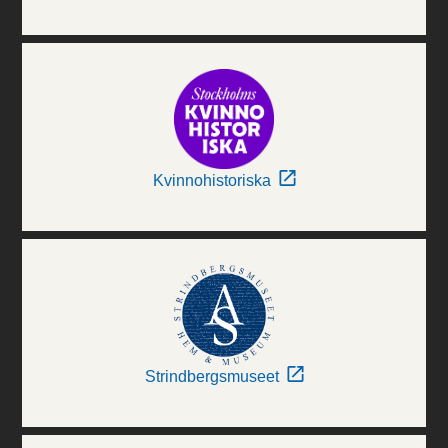
Kvinnohistoriska
Strindbergsmuseet