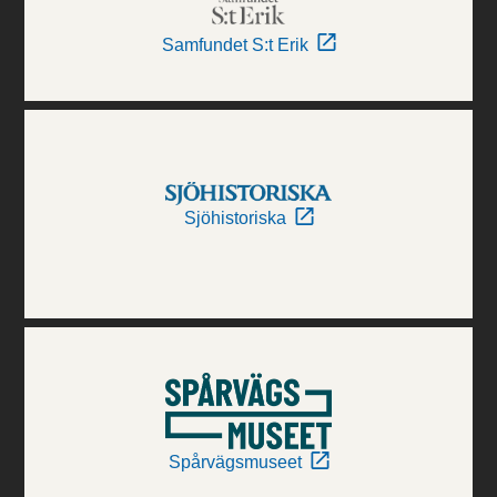
Samfundet S:t Erik
Sjöhistoriska
Spårvägsmuseet