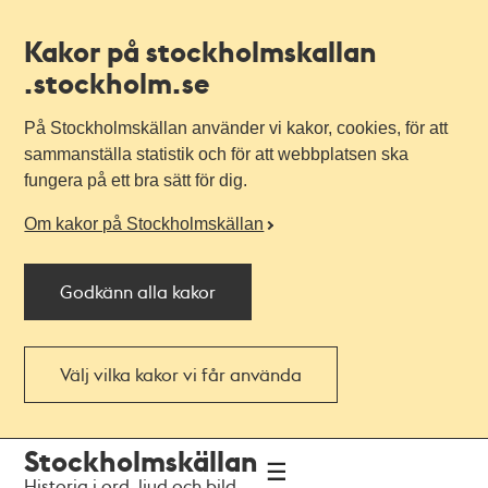
Kakor på stockholmskallan
.stockholm.se
På Stockholmskällan använder vi kakor, cookies, för att
sammanställa statistik och för att webbplatsen ska
fungera på ett bra sätt för dig.
Om kakor på Stockholmskällan
Godkänn alla kakor
Välj vilka kakor vi får använda
Till
Till
Stockholmskällan
navigationen
huvudinnehållet
Historia i ord, ljud och bild