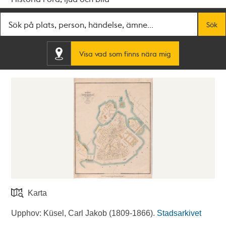
Fritextsök
Sök
Visa vad som finns nära mig
Karta
Upphov: Küsel, Carl Jakob (1809-1866).
Stadsarkivet