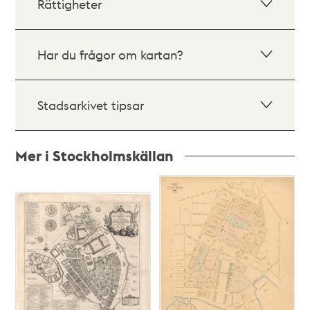
Rättigheter
Har du frågor om kartan?
Stadsarkivet tipsar
Mer i Stockholmskällan
Relaterade
poster
och
teman