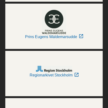
Prins Eugens Waldemarsudde
Regionarkivet Stockholm