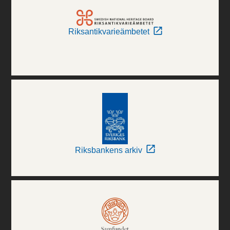
Riksantikvarieämbetet
Riksbankens arkiv