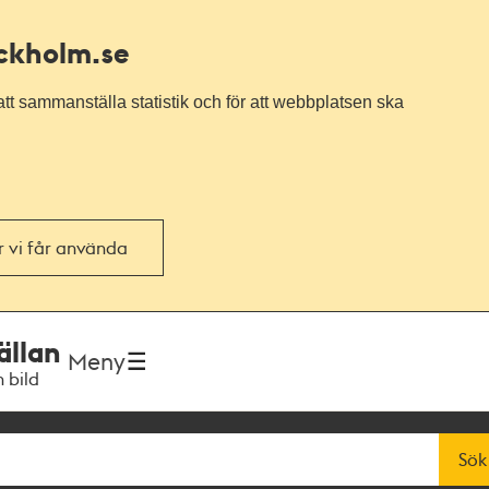
ockholm.se
tt sammanställa statistik och för att webbplatsen ska
or vi får använda
ällan
Meny
h bild
Sök