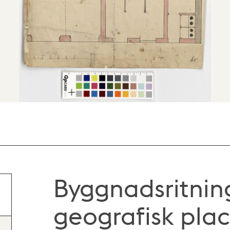
Byggnadsritnin
geografisk plac