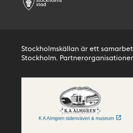
Stockholmskällan är ett samarbete
Stockholm. Partnerorganisationer 
K A Almgren sidenväveri & museum