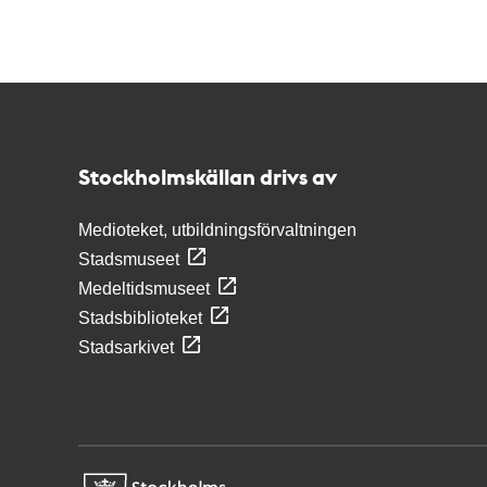
Kontakt
Stockholmskällan
Stockholmskällan drivs av
Medioteket, utbildningsförvaltningen
Stadsmuseet
Medeltidsmuseet
Stadsbiblioteket
Stadsarkivet