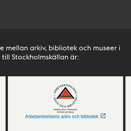
 mellan arkiv, bibliotek och museer i
till Stockholmskällan är:
Arbetarrörelsens arkiv och bibliotek