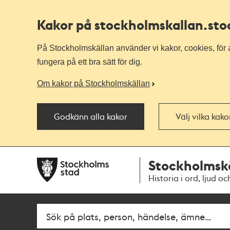
Kakor på stockholmskallan
.st
På Stockholmskällan använder vi kakor, cookies, för a
fungera på ett bra sätt för dig.
Om kakor på Stockholmskällan
Godkänn alla kakor
Välj vilka kak
Till
Till
Stockholmsk
navigationen
huvudinnehållet
Historia i ord, ljud oc
Fritextsök