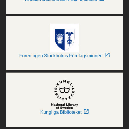
Föreningen Stockholms Företagsminnen
Kungliga Biblioteket