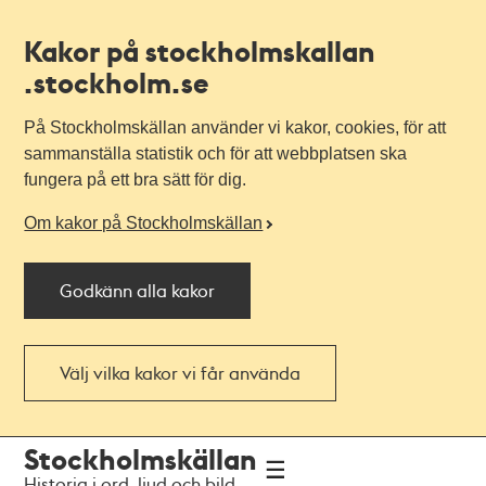
Kakor på stockholmskallan
.stockholm.se
På Stockholmskällan använder vi kakor, cookies, för att
sammanställa statistik och för att webbplatsen ska
fungera på ett bra sätt för dig.
Om kakor på Stockholmskällan
Godkänn alla kakor
Välj vilka kakor vi får använda
Till
Till
Stockholmskällan
navigationen
huvudinnehållet
Historia i ord, ljud och bild