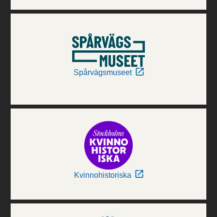
Spårvägsmuseet
Kvinnohistoriska