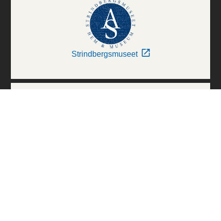
Strindbergsmuseet
Thielska Galleriet