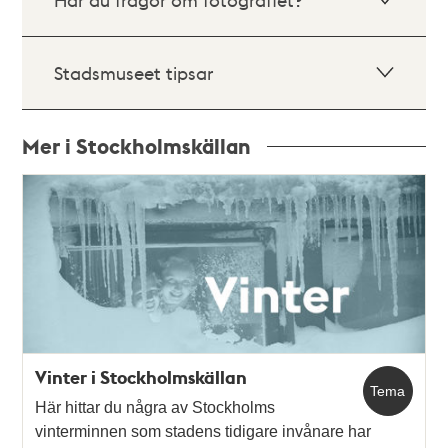
Stadsmuseet tipsar
Mer i Stockholmskällan
Relaterade
poster
och
teman
Vinter i Stockholmskällan
Tema
Här hittar du några av Stockholms
vinterminnen som stadens tidigare invånare har