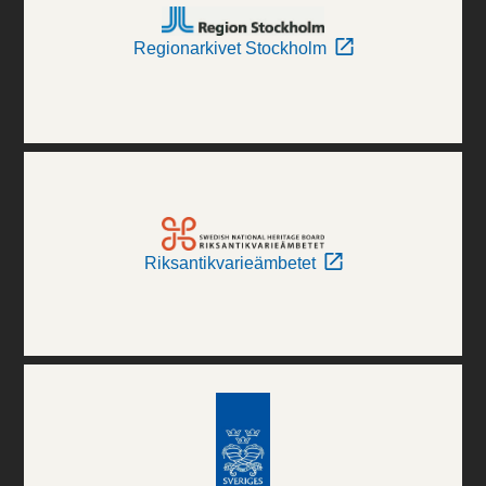
Regionarkivet Stockholm
Riksantikvarieämbetet