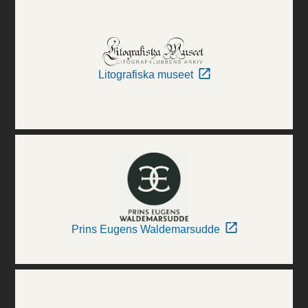
Litografiska museet
Prins Eugens Waldemarsudde