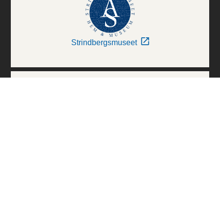
Strindbergsmuseet
Thielska Galleriet