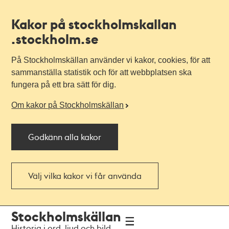
Kakor på stockholmskallan
.stockholm.se
På Stockholmskällan använder vi kakor, cookies, för att
sammanställa statistik och för att webbplatsen ska
fungera på ett bra sätt för dig.
Om kakor på Stockholmskällan
Godkänn alla kakor
Välj vilka kakor vi får använda
Till
Till
Stockholmskällan
navigationen
huvudinnehållet
Historia i ord, ljud och bild