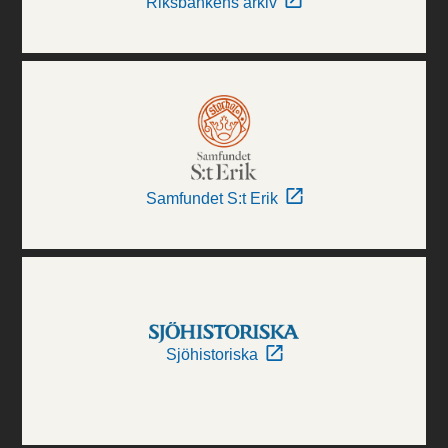
Riksbankens arkiv
Samfundet S:t Erik
Sjöhistoriska