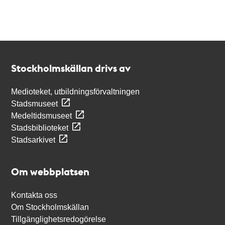
Kontakt
Stockholmskällan
Stockholmskällan drivs av
Medioteket, utbildningsförvaltningen
Stadsmuseet
Medeltidsmuseet
Stadsbiblioteket
Stadsarkivet
Om webbplatsen
Kontakta oss
Om Stockholmskällan
Tillgänglighetsredogörelse