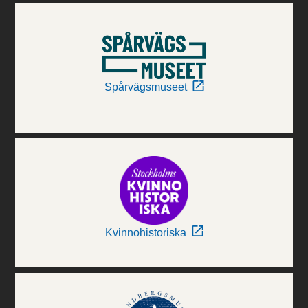
Spårvägsmuseet
Kvinnohistoriska