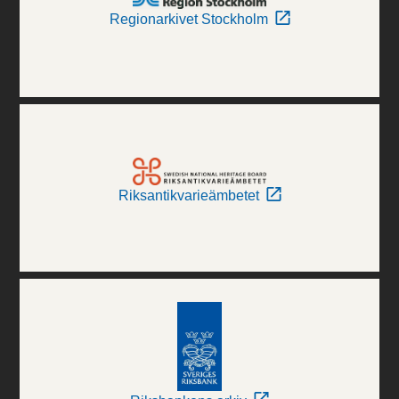
Regionarkivet Stockholm
Riksantikvarieämbetet