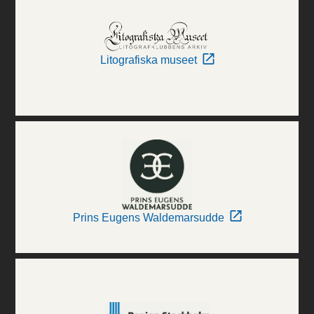
Litografiska museet
Prins Eugens Waldemarsudde