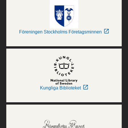
Föreningen Stockholms Företagsminnen
Kungliga Biblioteket