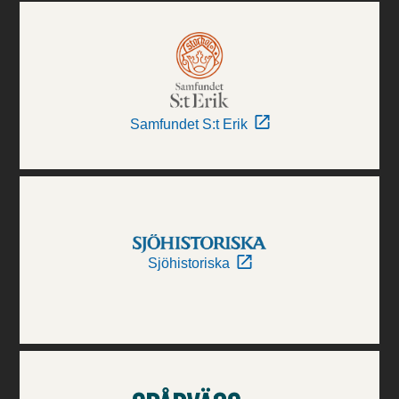
Samfundet S:t Erik
Sjöhistoriska