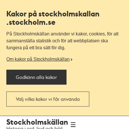
Kakor på stockholmskallan
.stockholm.se
På Stockholmskällan använder vi kakor, cookies, för att
sammanställa statistik och för att webbplatsen ska
fungera på ett bra sätt för dig.
Om kakor på Stockholmskällan
Godkänn alla kakor
Välj vilka kakor vi får använda
Till
Till
Stockholmskällan
navigationen
huvudinnehållet
Historia i ord, ljud och bild