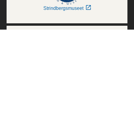
Strindbergsmuseet
Thielska Galleriet
Världskulturmuseerna