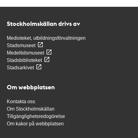
Kontakt
Stockholmskällan
Stockholmskällan drivs av
Medioteket, utbildningsförvaltningen
Stadsmuseet
Medeltidsmuseet
Stadsbiblioteket
Stadsarkivet
Om webbplatsen
Kontakta oss
Om Stockholmskällan
Tillgänglighetsredogörelse
Om kakor på webbplatsen