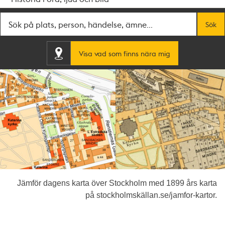
Fritextsök
Sök
Visa vad som finns nära mig
Jämför dagens karta över Stockholm med 1899 års karta
på stockholmskällan.se/jamfor-kartor.