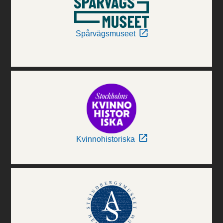
Spårvägsmuseet
Kvinnohistoriska