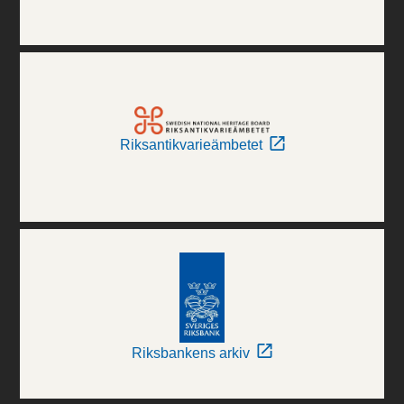
Riksantikvarieämbetet
Riksbankens arkiv