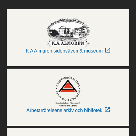
K A Almgren sidenväveri & museum
Arbetarrörelsens arkiv och bibliotek