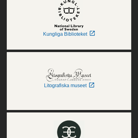
Kungliga Biblioteket
Litografiska museet