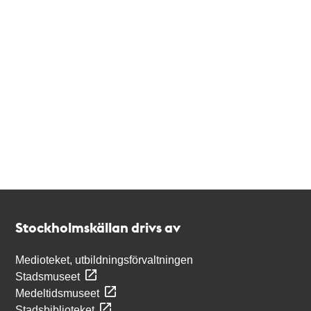
Kontakt
Stockholmskällan
Stockholmskällan drivs av
Medioteket, utbildningsförvaltningen
Stadsmuseet
Medeltidsmuseet
Stadsbiblioteket