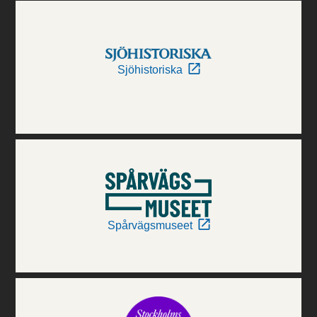
Sjöhistoriska
Spårvägsmuseet