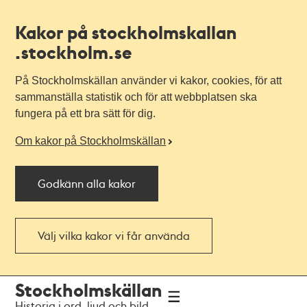
Kakor på stockholmskallan
.stockholm.se
På Stockholmskällan använder vi kakor, cookies, för att
sammanställa statistik och för att webbplatsen ska
fungera på ett bra sätt för dig.
Om kakor på Stockholmskällan
Godkänn alla kakor
Välj vilka kakor vi får använda
Till
Till
Stockholmskällan
navigationen
huvudinnehållet
Historia i ord, ljud och bild