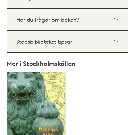
Har du frågor om boken?
Stadsbiblioteket tipsar
Mer i Stockholmskällan
Relaterade
poster
och
teman