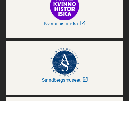
Kvinnohistoriska
Strindbergsmuseet