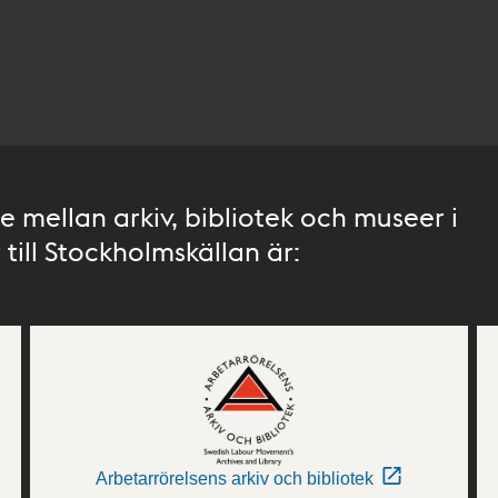
 mellan arkiv, bibliotek och museer i
till Stockholmskällan är:
Arbetarrörelsens arkiv och bibliotek