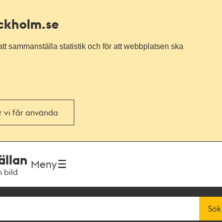
ockholm.se
tt sammanställa statistik och för att webbplatsen ska
or vi får använda
ällan
Meny
h bild
Sök