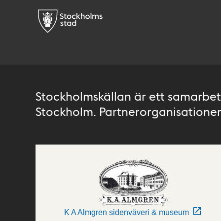
Stockholmskällan är ett samarbete
Stockholm. Partnerorganisationer 
K A Almgren sidenväveri & museum