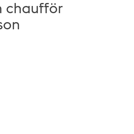
h chaufför
son