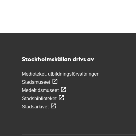
Kontakt
Stockholmskällan
Stockholmskällan drivs av
Medioteket, utbildningsförvaltningen
Stadsmuseet
Medeltidsmuseet
Stadsbiblioteket
Stadsarkivet