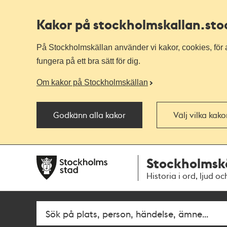
Kakor på stockholmskallan
.st
På Stockholmskällan använder vi kakor, cookies, för a
fungera på ett bra sätt för dig.
Om kakor på Stockholmskällan
Godkänn alla kakor
Välj vilka kak
Till
Till
Stockholmsk
navigationen
huvudinnehållet
Historia i ord, ljud oc
Fritextsök