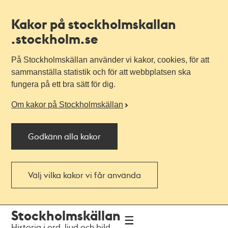
Kakor på stockholmskallan
.stockholm.se
På Stockholmskällan använder vi kakor, cookies, för att
sammanställa statistik och för att webbplatsen ska
fungera på ett bra sätt för dig.
Om kakor på Stockholmskällan
Godkänn alla kakor
Välj vilka kakor vi får använda
Till
Till
Stockholmskällan
navigationen
huvudinnehållet
Historia i ord, ljud och bild