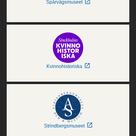
Spårvägsmuseet
Kvinnohistoriska
Strindbergsmuseet