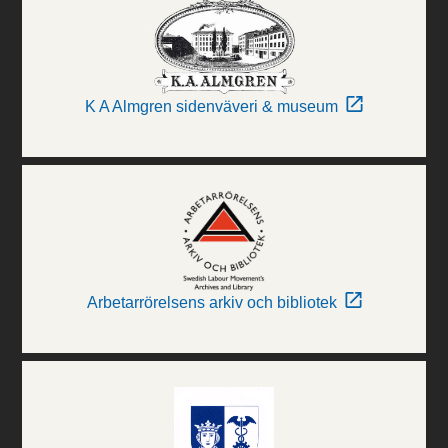
K A Almgren sidenväveri & museum
Arbetarrörelsens arkiv och bibliotek