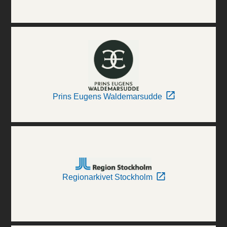
Prins Eugens Waldemarsudde
Regionarkivet Stockholm