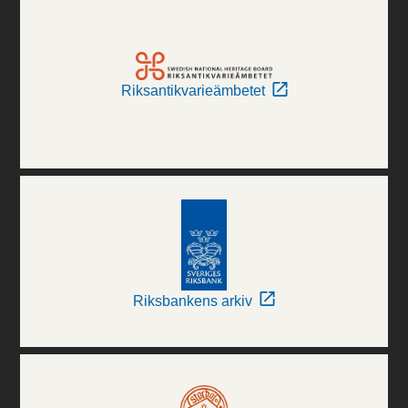
Riksantikvarieämbetet
Riksbankens arkiv