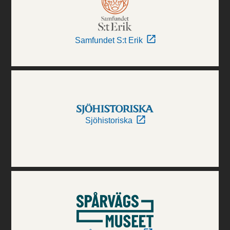
Samfundet S:t Erik
Sjöhistoriska