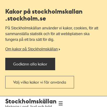
Kakor på stockholmskallan
.stockholm.se
På Stockholmskällan använder vi kakor, cookies, för att
sammanställa statistik och för att webbplatsen ska
fungera på ett bra sätt för dig.
Om kakor på Stockholmskällan
Godkänn alla kakor
Välj vilka kakor vi får använda
Till
Till
Stockholmskällan
navigationen
huvudinnehållet
Historia i ord, ljud och bild