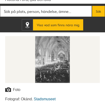
Fritextsök
Sök
Visa vad som finns nära mig
Foto
Fotograf: Okänd.
Stadsmuseet