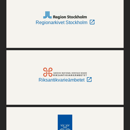
Regionarkivet Stockholm
Riksantikvarieämbetet