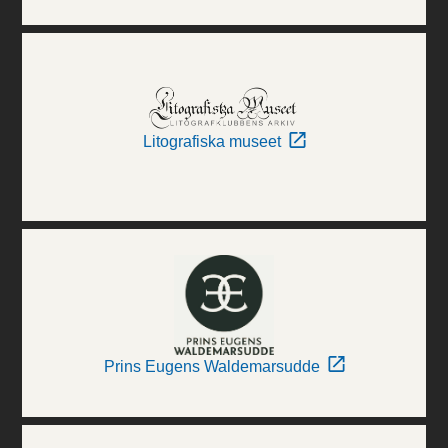
Litografiska museet
Prins Eugens Waldemarsudde