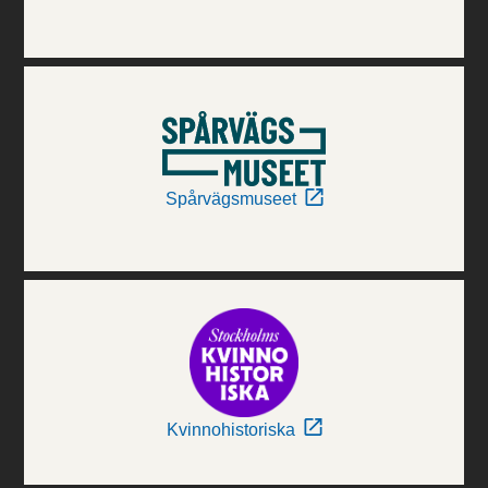
Spårvägsmuseet
Kvinnohistoriska