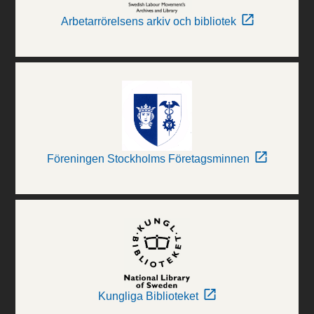
Arbetarrörelsens arkiv och bibliotek
Föreningen Stockholms Företagsminnen
Kungliga Biblioteket