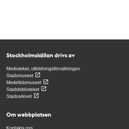
Kontakt
Stockholmskällan
Stockholmskällan drivs av
Medioteket, utbildningsförvaltningen
Stadsmuseet
Medeltidsmuseet
Stadsbiblioteket
Stadsarkivet
Om webbplatsen
Kontakta oss