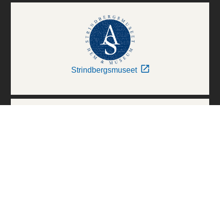
Strindbergsmuseet
Thielska Galleriet