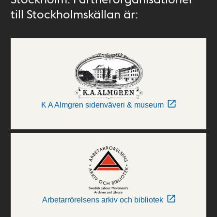
till Stockholmskällan är:
K A Almgren sidenväveri & museum
Arbetarrörelsens arkiv och bibliotek