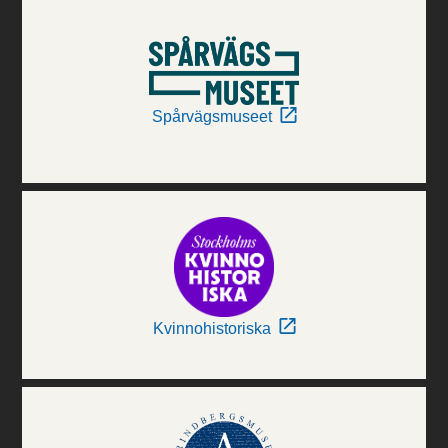
Spårvägsmuseet
Kvinnohistoriska