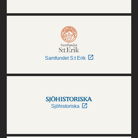
Samfundet S:t Erik
Sjöhistoriska