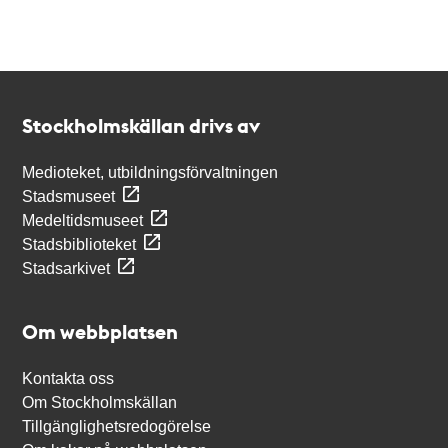
Kontakt
Stockholmskällan
Stockholmskällan drivs av
Medioteket, utbildningsförvaltningen
Stadsmuseet
Medeltidsmuseet
Stadsbiblioteket
Stadsarkivet
Om webbplatsen
Kontakta oss
Om Stockholmskällan
Tillgänglighetsredogörelse