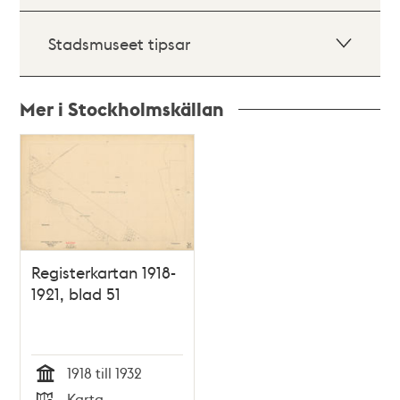
Stadsmuseet tipsar
Mer i Stockholmskällan
Relaterade
poster
och
teman
Registerkartan 1918-
1921, blad 51
1918 till 1932
Tid
Karta