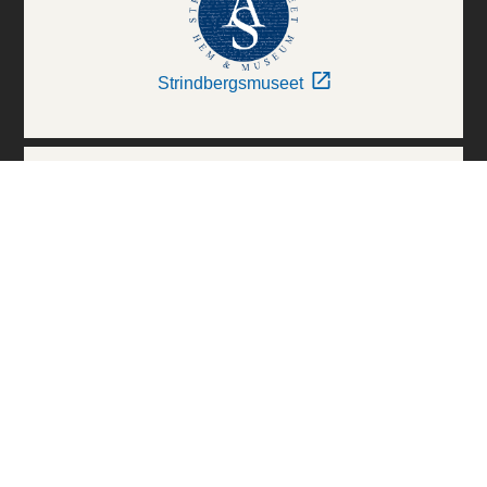
Strindbergsmuseet
Thielska Galleriet
Världskulturmuseerna