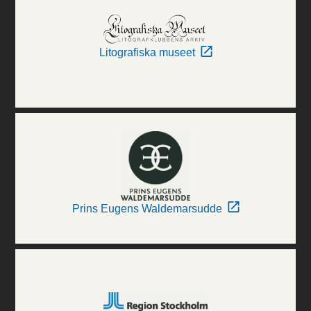
Litografiska museet
Prins Eugens Waldemarsudde