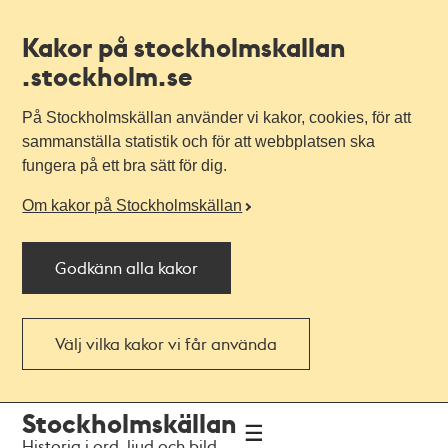
Kakor på stockholmskallan
.stockholm.se
På Stockholmskällan använder vi kakor, cookies, för att
sammanställa statistik och för att webbplatsen ska
fungera på ett bra sätt för dig.
Om kakor på Stockholmskällan
Godkänn alla kakor
Välj vilka kakor vi får använda
Till
Till
Stockholmskällan
navigationen
huvudinnehållet
Historia i ord, ljud och bild