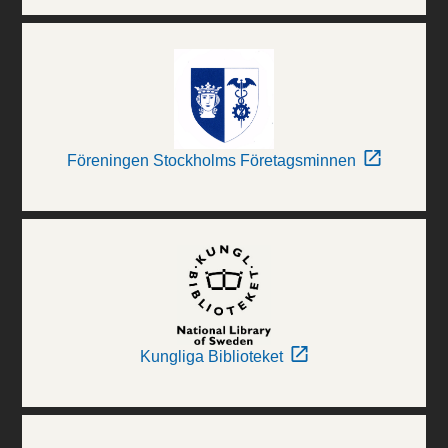
Föreningen Stockholms Företagsminnen
Kungliga Biblioteket